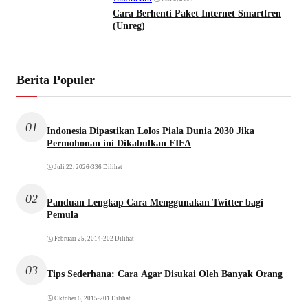
Cara Berhenti Paket Internet Smartfren
(Unreg)
Berita Populer
01
Indonesia Dipastikan Lolos Piala Dunia 2030 Jika
Permohonan ini Dikabulkan FIFA
Juli 22, 2026
•
336 Dilihat
02
Panduan Lengkap Cara Menggunakan Twitter bagi
Pemula
Februari 25, 2014
•
202 Dilihat
03
Tips Sederhana: Cara Agar Disukai Oleh Banyak Orang
Oktober 6, 2015
•
201 Dilihat