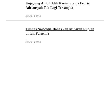
Kejagung Ambil Alih Kasus, Status Febrie
Adriansyah Tak Lagi Tersangka
Juli 16, 2026
Timnas Norwegia Donasikan Miliaran Rupiah
untuk Palestina
Juli 15, 2026