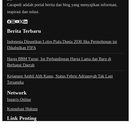
Carapedi adalah portal berita dan blog yang menyajikan informasi,
inspirasi dan solusi.
Berita Terbaru
Indonesia Dipastikan Lolos Piala Dunia 2030 Jika Permohonan ini
Dikabulkan FIFA
Harga BBM Turun, Ini Perbandingan Harga Lama dan Baru di
Berbagai Daerah
Kejagung Ambil Alih Kasus, Status Febrie Adriansyah Tak Lagi
Tersangka
Network
Inggris Online
Konsultasi Hukum
Link Penting
About Us