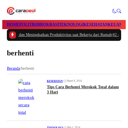
HOME
POLITIK
BIROKRASI
TEKNOLOGI
KESEHATAN
KEUANGA
tur Waktu dan Meningkatkan Produktivitas saat Bekerja dari Rumah
|
#2 -
Masal
berhenti
Beranda
/
berhenti
•
Maret 8, 2016
KESEHATAN
Tips Cara Berhenti Merokok Total dalam
3 Hari
•
Mei 5, 2014
TEKNOLOGI