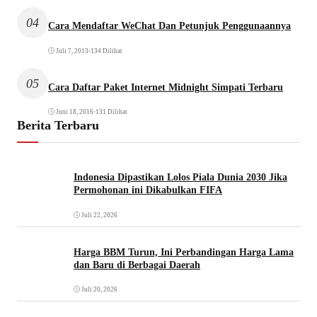
04
Cara Mendaftar WeChat Dan Petunjuk Penggunaannya
Juli 7, 2013
•
134 Dilihat
05
Cara Daftar Paket Internet Midnight Simpati Terbaru
Juni 18, 2016
•
131 Dilihat
Berita Terbaru
Indonesia Dipastikan Lolos Piala Dunia 2030 Jika
Permohonan ini Dikabulkan FIFA
Juli 22, 2026
Harga BBM Turun, Ini Perbandingan Harga Lama
dan Baru di Berbagai Daerah
Juli 20, 2026