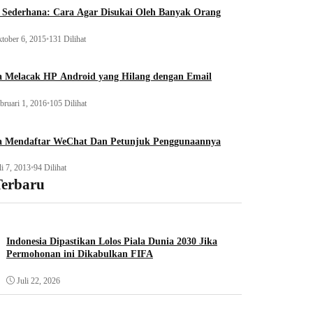
 Sederhana: Cara Agar Disukai Oleh Banyak Orang
tober 6, 2015
•
131 Dilihat
a Melacak HP Android yang Hilang dengan Email
bruari 1, 2016
•
105 Dilihat
a Mendaftar WeChat Dan Petunjuk Penggunaannya
li 7, 2013
•
94 Dilihat
Terbaru
Indonesia Dipastikan Lolos Piala Dunia 2030 Jika
Permohonan ini Dikabulkan FIFA
Juli 22, 2026