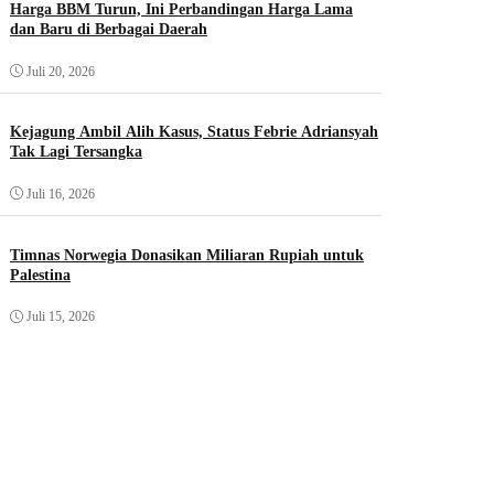
Harga BBM Turun, Ini Perbandingan Harga Lama
dan Baru di Berbagai Daerah
Juli 20, 2026
Kejagung Ambil Alih Kasus, Status Febrie Adriansyah
Tak Lagi Tersangka
Juli 16, 2026
Timnas Norwegia Donasikan Miliaran Rupiah untuk
Palestina
Juli 15, 2026