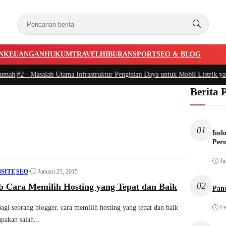
N
KEUANGAN
HUKUM
TRAVEL
HIBURAN
SPORT
SEO & BLOG
mah
|
#2 -
Masalah Utama Infrastruktur Pengisian Daya untuk Mobil Listrik yang
Berita 
01
Indo
Per
Ju
•
Januari 21, 2015
SITE
|
SEO
02
b Cara Memilih Hosting yang Tepat dan Baik
Pan
agi seorang blogger, cara memilih hosting yang tepat dan baik
Fe
pakan salah...