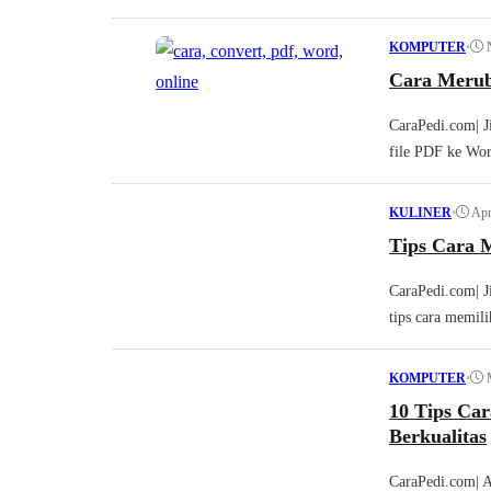
•
KOMPUTER
Cara Merub
CaraPedi.com| J
file PDF ke Wor
•
Apr
KULINER
Tips Cara 
CaraPedi.com| J
tips cara memili
•
KOMPUTER
10 Tips Ca
Berkualitas
CaraPedi.com| 