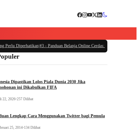
 Perlu Diperhatikan
|
#3 -
Panduan Belanja Online Cerdas: Pilih Produk dengan 
Populer
nesia Dipastikan Lolos Piala Dunia 2030 Jika
mohonan ini Dikabulkan FIFA
li 22, 2026
•
257 Dilihat
duan Lengkap Cara Menggunakan Twitter bagi Pemula
bruari 25, 2014
•
134 Dilihat