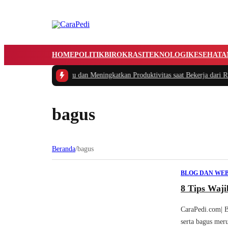
HOME
POLITIK
BIROKRASI
TEKNOLOGI
KESEHATA
 Cerdas Mengatur Waktu dan Meningkatkan Produktivitas saat Bekerja dari Ru
bagus
Beranda
/
bagus
BLOG DAN WEB
8 Tips Waji
CaraPedi.com| B
serta bagus meru