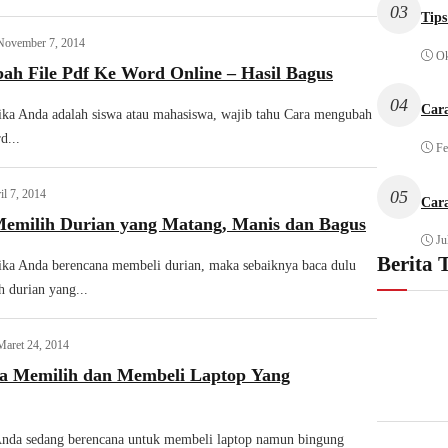
03
Tips
November 7, 2014
Ok
ah File Pdf Ke Word Online – Hasil Bagus
04
Car
ika Anda adalah siswa atau mahasiswa, wajib tahu Cara mengubah
d...
Fe
il 7, 2014
05
Car
Memilih Durian yang Matang, Manis dan Bagus
Ju
Berita 
ika Anda berencana membeli durian, maka sebaiknya baca dulu
h durian yang...
Maret 24, 2014
ra Memilih dan Membeli Laptop Yang
Anda sedang berencana untuk membeli laptop namun bingung