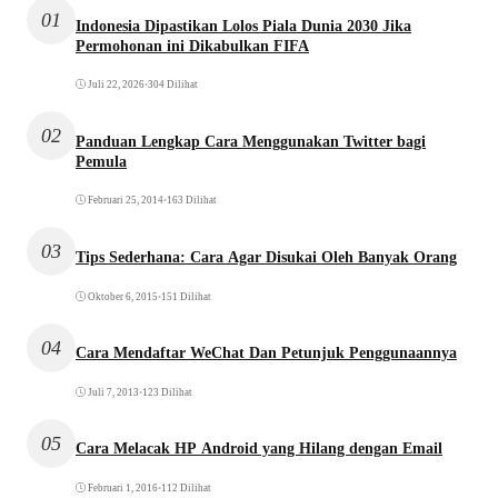
01
Indonesia Dipastikan Lolos Piala Dunia 2030 Jika
Permohonan ini Dikabulkan FIFA
Juli 22, 2026
•
304 Dilihat
02
Panduan Lengkap Cara Menggunakan Twitter bagi
Pemula
Februari 25, 2014
•
163 Dilihat
03
Tips Sederhana: Cara Agar Disukai Oleh Banyak Orang
Oktober 6, 2015
•
151 Dilihat
04
Cara Mendaftar WeChat Dan Petunjuk Penggunaannya
Juli 7, 2013
•
123 Dilihat
05
Cara Melacak HP Android yang Hilang dengan Email
Februari 1, 2016
•
112 Dilihat