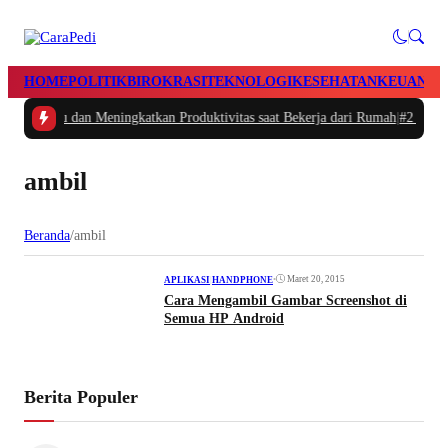
HOME
POLITIK
BIROKRASI
TEKNOLOGI
KESEHATAN
KEUANGA
tur Waktu dan Meningkatkan Produktivitas saat Bekerja dari Rumah
|
#2 -
Masa
ambil
Beranda
/
ambil
•
Maret 20, 2015
APLIKASI
|
HANDPHONE
Cara Mengambil Gambar Screenshot di
Semua HP Android
Berita Populer