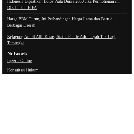
Indonesia Dipastikan Lolos Piala Dunia 2030 Jika Permohonan ini
Dikabulkan FIFA
Harga BBM Turun, Ini Perbandingan Harga Lama dan Baru di
Berbagai Daerah
Kejagung Ambil Alih Kasus, Status Febrie Adriansyah Tak Lagi
Tersangka
Network
Inggris Online
Konsultasi Hukum
Link Penting
About Us
Contact Us
Privacy Policy
Ketentuan Penggunaan
Kebijakan Data Pribadi