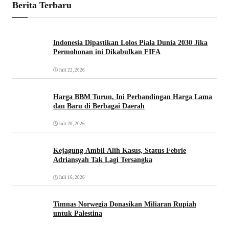
Berita Terbaru
Indonesia Dipastikan Lolos Piala Dunia 2030 Jika
Permohonan ini Dikabulkan FIFA
Juli 22, 2026
Harga BBM Turun, Ini Perbandingan Harga Lama
dan Baru di Berbagai Daerah
Juli 20, 2026
Kejagung Ambil Alih Kasus, Status Febrie
Adriansyah Tak Lagi Tersangka
Juli 16, 2026
Timnas Norwegia Donasikan Miliaran Rupiah
untuk Palestina