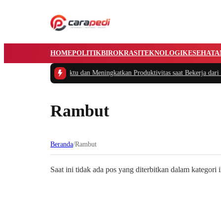
HOME
POLITIK
BIROKRASI
TEKNOLOGI
KESEHATA
s Cerdas Mengatur Waktu dan Meningkatkan Produktivitas saat Bekerja dari 
Rambut
Beranda
/
Rambut
Saat ini tidak ada pos yang diterbitkan dalam kategori i