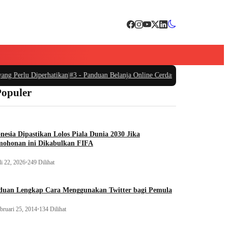
g Perlu Diperhatikan
|
#3 -
Panduan Belanja Online Cerdas: Pilih Produk denga
Populer
nesia Dipastikan Lolos Piala Dunia 2030 Jika
mohonan ini Dikabulkan FIFA
li 22, 2026
•
249 Dilihat
duan Lengkap Cara Menggunakan Twitter bagi Pemula
bruari 25, 2014
•
134 Dilihat