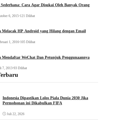
 Sederhana: Cara Agar Disukai Oleh Banyak Orang
tober 6, 2015
•
121 Dilihat
a Melacak HP Android yang Hilang dengan Email
bruari 1, 2016
•
105 Dilihat
a Mendaftar WeChat Dan Petunjuk Penggunaannya
li 7, 2013
•
93 Dilihat
Terbaru
Indonesia Dipastikan Lolos Piala Dunia 2030 Jika
Permohonan ini Dikabulkan FIFA
Juli 22, 2026