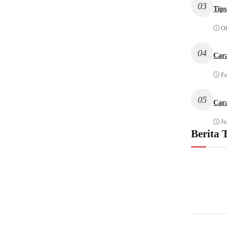
03
Tips
Ok
04
Car
Fe
05
Car
Ju
Berita 