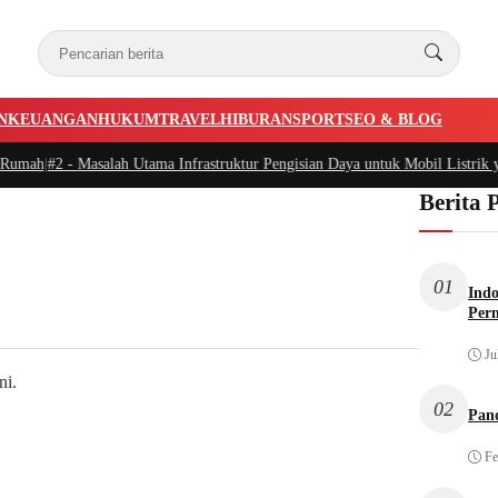
N
KEUANGAN
HUKUM
TRAVEL
HIBURAN
SPORT
SEO & BLOG
Rumah
|
#2 -
Masalah Utama Infrastruktur Pengisian Daya untuk Mobil Listrik yan
Berita 
01
Indo
Per
Ju
ni.
02
Pan
Fe