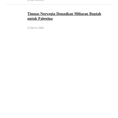
Juli 16, 2026
Timnas Norwegia Donasikan Miliaran Rupiah
untuk Palestina
Juli 15, 2026