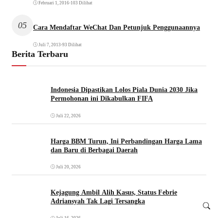
Februari 1, 2016
•
103 Dilihat
05
Cara Mendaftar WeChat Dan Petunjuk Penggunaannya
Juli 7, 2013
•
93 Dilihat
Berita Terbaru
Indonesia Dipastikan Lolos Piala Dunia 2030 Jika
Permohonan ini Dikabulkan FIFA
Juli 22, 2026
Harga BBM Turun, Ini Perbandingan Harga Lama
dan Baru di Berbagai Daerah
Juli 20, 2026
Kejagung Ambil Alih Kasus, Status Febrie
Adriansyah Tak Lagi Tersangka