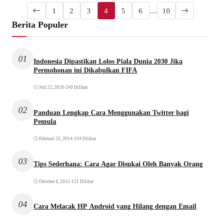
1
2
3
4
5
6
…
10
Berita Populer
01
Indonesia Dipastikan Lolos Piala Dunia 2030 Jika
Permohonan ini Dikabulkan FIFA
Juli 22, 2026
•
249 Dilihat
02
Panduan Lengkap Cara Menggunakan Twitter bagi
Pemula
Februari 25, 2014
•
134 Dilihat
03
Tips Sederhana: Cara Agar Disukai Oleh Banyak Orang
Oktober 6, 2015
•
121 Dilihat
04
Cara Melacak HP Android yang Hilang dengan Email