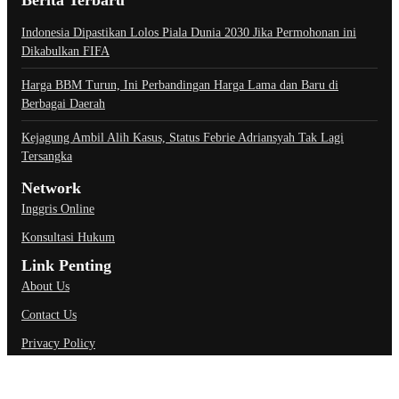
Indonesia Dipastikan Lolos Piala Dunia 2030 Jika Permohonan ini
Dikabulkan FIFA
Harga BBM Turun, Ini Perbandingan Harga Lama dan Baru di
Berbagai Daerah
Kejagung Ambil Alih Kasus, Status Febrie Adriansyah Tak Lagi
Tersangka
Network
Inggris Online
Konsultasi Hukum
Link Penting
About Us
Contact Us
Privacy Policy