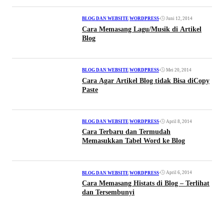
•
Juni 12, 2014
BLOG DAN WEBSITE
|
WORDPRESS
Cara Memasang Lagu/Musik di Artikel
Blog
•
Mei 20, 2014
BLOG DAN WEBSITE
|
WORDPRESS
Cara Agar Artikel Blog tidak Bisa diCopy
Paste
•
April 8, 2014
BLOG DAN WEBSITE
|
WORDPRESS
Cara Terbaru dan Termudah
Memasukkan Tabel Word ke Blog
•
April 6, 2014
BLOG DAN WEBSITE
|
WORDPRESS
Cara Memasang Histats di Blog – Terlihat
dan Tersembunyi