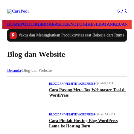
HOME
POLITIK
BIROKRASI
TEKNOLOGI
KESEHATAN
KEUANGA
engatur Waktu dan Meningkatkan Produktivitas saat Bekerja dari Rumah
|
#2 -
Blog dan Website
Beranda
/
Blog dan Website
•
Juli 8, 2014
BLOG DAN WEBSITE
|
WORDPRESS
Cara Pasang Meta Tag Webmaster Tool di
WordPress
•
Juni 14, 2014
BLOG DAN WEBSITE
|
WORDPRESS
Cara Pindah Hosting Blog WordPress
Lama ke Hosting Baru