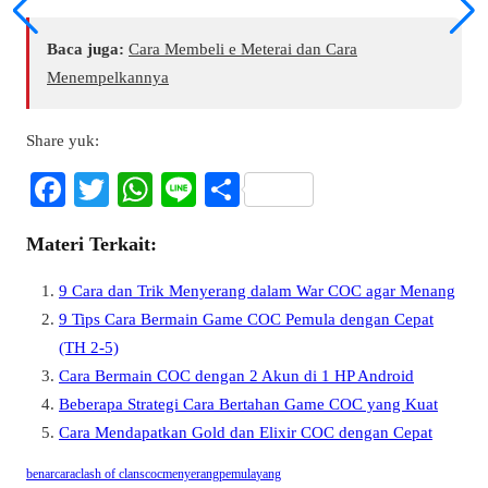
Baca juga:
Cara Membeli e Meterai dan Cara
Menempelkannya
Share yuk:
Fa
T
W
Li
S
ce
wi
ha
ne
ha
Materi Terkait:
bo
tte
ts
re
ok
r
A
9 Cara dan Trik Menyerang dalam War COC agar Menang
pp
9 Tips Cara Bermain Game COC Pemula dengan Cepat
(TH 2-5)
Cara Bermain COC dengan 2 Akun di 1 HP Android
Beberapa Strategi Cara Bertahan Game COC yang Kuat
Cara Mendapatkan Gold dan Elixir COC dengan Cepat
benar
cara
clash of clans
coc
menyerang
pemula
yang