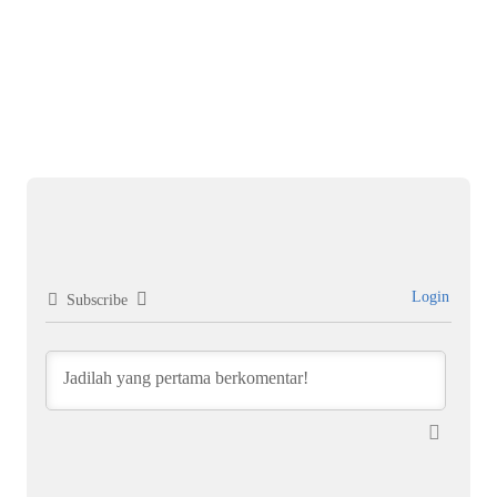
Harg
Dae
Jul
Login
Subscribe