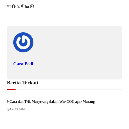
Facebook
Twitter
Pinterest
Mail
WhatsApp
Cara Pedi
Berita Terkait
9 Cara dan Trik Menyerang dalam War COC agar Menang
Cara
Mei 19, 2016
Mei