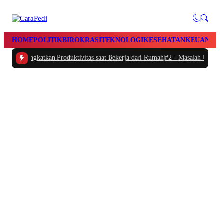
HOME
POLITIK
BIROKRASI
TEKNOLOGI
KESEHATAN
KEUANGA
n Meningkatkan Produktivitas saat Bekerja dari Rumah
|
#2 -
Masalah Utama Inf