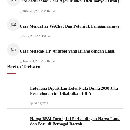
Tips Sederhana: Cara Agar Disukai Oleh Banyak Orang
Oktober 6, 2015
•
161 Dilihat
04
Cara Mendaftar WeChat Dan Petunjuk Penggunaannya
Juli 7, 2013
•
123 Dilihat
05
Cara Melacak HP Android yang Hilang dengan Email
Februari 1, 2016
•
112 Dilihat
Berita Terbaru
Indonesia Dipastikan Lolos Piala Dunia 2030 Jika
Permohonan ini Dikabulkan FIFA
Juli 22, 2026
Harga BBM Turun, Ini Perbandingan Harga Lama
dan Baru di Berbagai Daerah