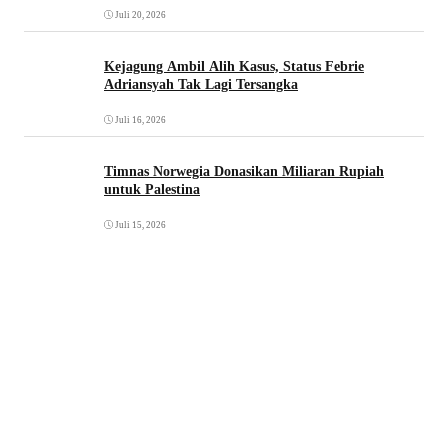
Juli 20, 2026
Kejagung Ambil Alih Kasus, Status Febrie
Adriansyah Tak Lagi Tersangka
Juli 16, 2026
Timnas Norwegia Donasikan Miliaran Rupiah
untuk Palestina
Juli 15, 2026