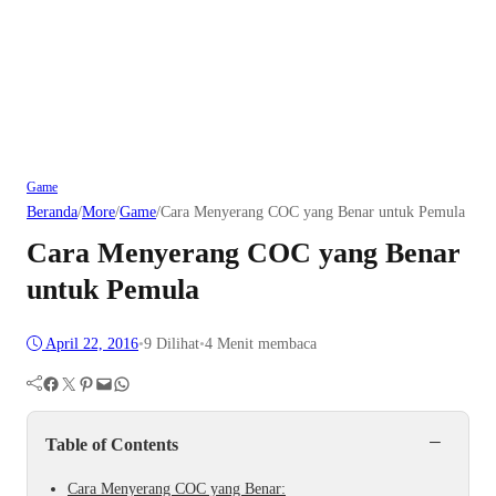
Game
Beranda
/
More
/
Game
/
Cara Menyerang COC yang Benar untuk Pemula
Cara Menyerang COC yang Benar
untuk Pemula
April 22, 2016
•
9
Dilihat
•
4 Menit membaca
Facebook
Twitter
Pinterest
Mail
WhatsApp
−
Table of Contents
Cara Menyerang COC yang Benar: