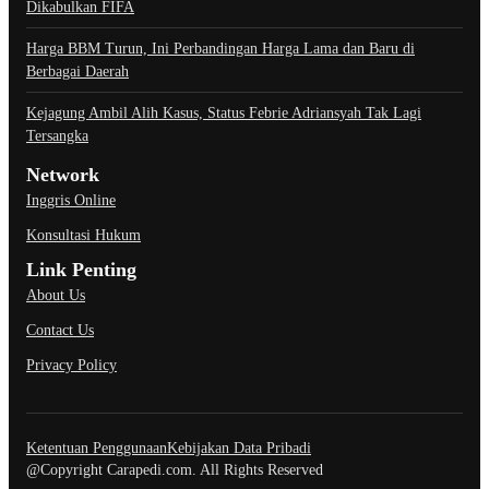
Dikabulkan FIFA
Harga BBM Turun, Ini Perbandingan Harga Lama dan Baru di
Berbagai Daerah
Kejagung Ambil Alih Kasus, Status Febrie Adriansyah Tak Lagi
Tersangka
Network
Inggris Online
Konsultasi Hukum
Link Penting
About Us
Contact Us
Privacy Policy
Ketentuan Penggunaan
Kebijakan Data Pribadi
@Copyright Carapedi.com. All Rights Reserved