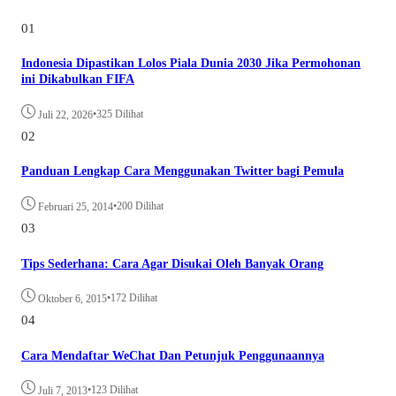
01
Indonesia Dipastikan Lolos Piala Dunia 2030 Jika Permohonan
ini Dikabulkan FIFA
•
325 Dilihat
Juli 22, 2026
02
Panduan Lengkap Cara Menggunakan Twitter bagi Pemula
•
200 Dilihat
Februari 25, 2014
03
Tips Sederhana: Cara Agar Disukai Oleh Banyak Orang
•
172 Dilihat
Oktober 6, 2015
04
Cara Mendaftar WeChat Dan Petunjuk Penggunaannya
•
123 Dilihat
Juli 7, 2013