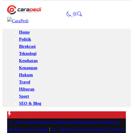
Home
Politik
Birokrasi
Teknologi
Kesehatan
Keuangan
Hukum
Travel
Hiburan
Sport
SEO & Blog
#1 -
Tips Cerdas Mengatur Waktu dan Meningkatkan Produktivitas
saat Bekerja dari Rumah
|
#2 -
Masalah Utama Infrastruktur Pengisian