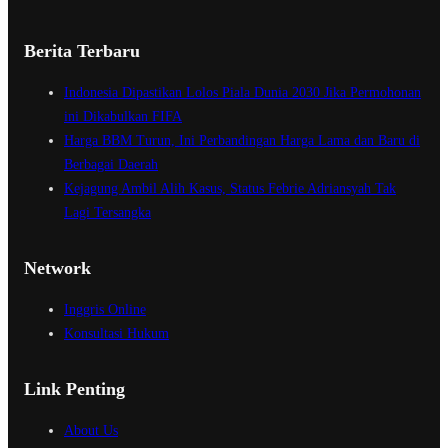
Berita Terbaru
Indonesia Dipastikan Lolos Piala Dunia 2030 Jika Permohonan
ini Dikabulkan FIFA
Harga BBM Turun, Ini Perbandingan Harga Lama dan Baru di
Berbagai Daerah
Kejagung Ambil Alih Kasus, Status Febrie Adriansyah Tak
Lagi Tersangka
Network
Inggris Online
Konsultasi Hukum
Link Penting
About Us