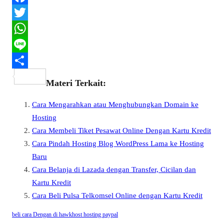
F
a
T
c
w
W
e
i
h
L
b
t
a
i
S
Materi Terkait:
o
t
t
n
h
Cara Mengarahkan atau Menghubungkan Domain ke
o
e
s
e
a
Hosting
k
r
A
r
Cara Membeli Tiket Pesawat Online Dengan Kartu Kredit
p
e
Cara Pindah Hosting Blog WordPress Lama ke Hosting
p
Baru
Cara Belanja di Lazada dengan Transfer, Cicilan dan
Kartu Kredit
Cara Beli Pulsa Telkomsel Online dengan Kartu Kredit
beli
cara
Dengan
di
hawkhost
hosting
paypal