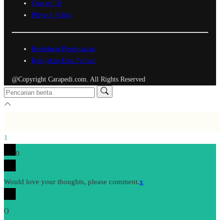
Contact Us
Privacy Policy
Ketentuan Penggunaan
Kebijakan Data Pribadi
@Copyright Carapedi.com. All Rights Reserved
1
0
Would love your thoughts, please comment.
x
(
)