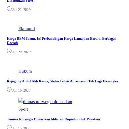
Dikabulkan FIFA
•
Juli 22, 2026
Ekonomi
Harga BBM Turun, Ini Perbandingan Harga Lama dan Baru di Berbagai
Daerah
•
Juli 20, 2026
Hukum
Kejagung Ambil Alih Kasus, Status Febrie Adriansyah Tak Lagi Tersangka
•
Juli 16, 2026
Sport
Timnas Norwegia Donasikan Miliaran Rupiah untuk Palestina
•
Juli 15, 2026