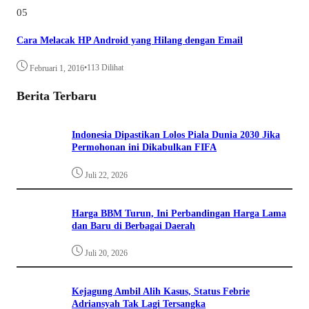
05
Cara Melacak HP Android yang Hilang dengan Email
•
113 Dilihat
Februari 1, 2016
Berita Terbaru
Indonesia Dipastikan Lolos Piala Dunia 2030 Jika
Permohonan ini Dikabulkan FIFA
Juli 22, 2026
Harga BBM Turun, Ini Perbandingan Harga Lama
dan Baru di Berbagai Daerah
Juli 20, 2026
Kejagung Ambil Alih Kasus, Status Febrie
Adriansyah Tak Lagi Tersangka