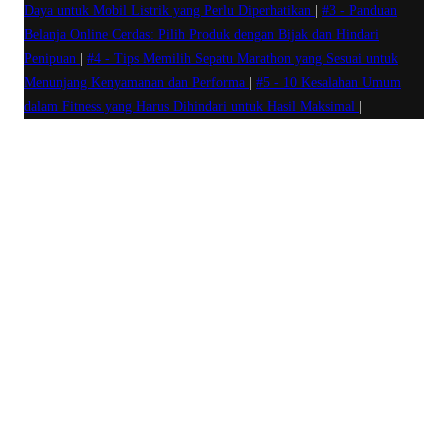
Daya untuk Mobil Listrik yang Perlu Diperhatikan
|
#3 -
Panduan
Belanja Online Cerdas: Pilih Produk dengan Bijak dan Hindari
Penipuan
|
#4 -
Tips Memilih Sepatu Marathon yang Sesuai untuk
Menunjang Kenyamanan dan Performa
|
#5 -
10 Kesalahan Umum
dalam Fitness yang Harus Dihindari untuk Hasil Maksimal
|