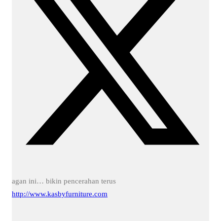
agan ini… bikin pencerahan terus
http://www.kasbyfurniture.com