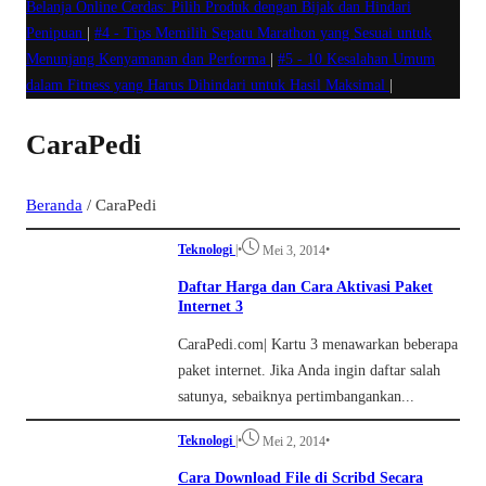
Belanja Online Cerdas: Pilih Produk dengan Bijak dan Hindari
Penipuan
|
#4 -
Tips Memilih Sepatu Marathon yang Sesuai untuk
Menunjang Kenyamanan dan Performa
|
#5 -
10 Kesalahan Umum
dalam Fitness yang Harus Dihindari untuk Hasil Maksimal
|
CaraPedi
Beranda
/
CaraPedi
Teknologi
|
•
•
Mei 3, 2014
Daftar Harga dan Cara Aktivasi Paket
Internet 3
CaraPedi.com| Kartu 3 menawarkan beberapa
paket internet. Jika Anda ingin daftar salah
satunya, sebaiknya pertimbangankan...
Teknologi
|
•
•
Mei 2, 2014
Cara Download File di Scribd Secara