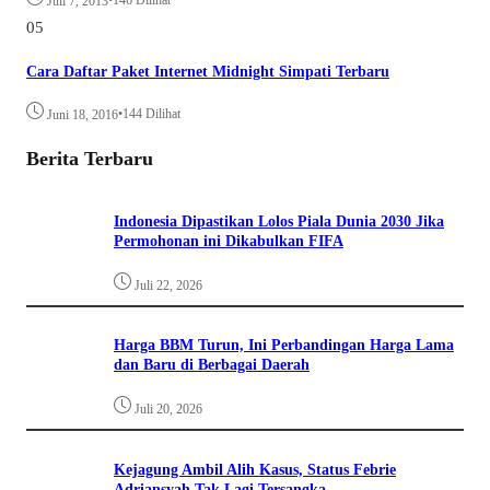
•
146 Dilihat
Juli 7, 2013
05
Cara Daftar Paket Internet Midnight Simpati Terbaru
•
144 Dilihat
Juni 18, 2016
Berita Terbaru
Indonesia Dipastikan Lolos Piala Dunia 2030 Jika
Permohonan ini Dikabulkan FIFA
Juli 22, 2026
Harga BBM Turun, Ini Perbandingan Harga Lama
dan Baru di Berbagai Daerah
Juli 20, 2026
Kejagung Ambil Alih Kasus, Status Febrie
Adriansyah Tak Lagi Tersangka