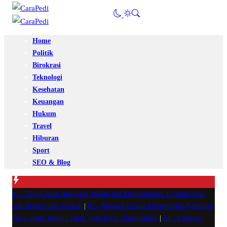
Home
Politik
Birokrasi
Teknologi
Kesehatan
Keuangan
Hukum
Travel
Hiburan
Sport
SEO & Blog
#1 -
Tips Cerdas Mengatur Waktu dan Meningkatkan Produktivitas
saat Bekerja dari Rumah
|
#2 -
Masalah Utama Infrastruktur Pengisian
Daya untuk Mobil Listrik yang Perlu Diperhatikan
|
#3 -
Panduan