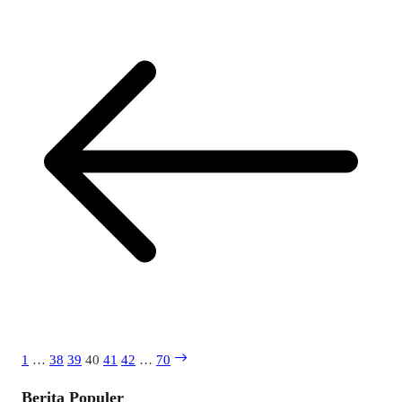
1
…
38
39
40
41
42
…
70
Berita Populer