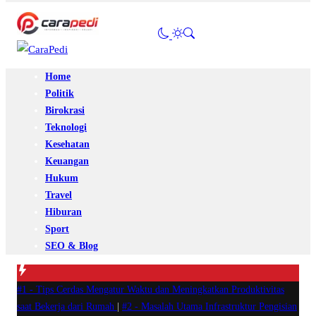
Home
Politik
Birokrasi
Teknologi
Kesehatan
Keuangan
Hukum
Travel
Hiburan
Sport
SEO & Blog
#1 -
Tips Cerdas Mengatur Waktu dan Meningkatkan Produktivitas
saat Bekerja dari Rumah
|
#2 -
Masalah Utama Infrastruktur Pengisian