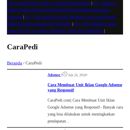
Daya untuk Mobil Listrik yang Perlu Diperhatikan
|
#3 -
Panduan
Belanja Online Cerdas: Pilih Produk dengan Bijak dan Hindari
Penipuan
|
#4 -
Tips Memilih Sepatu Marathon yang Sesuai untuk
Menunjang Kenyamanan dan Performa
|
#5 -
10 Kesalahan Umum
dalam Fitness yang Harus Dihindari untuk Hasil Maksimal
|
CaraPedi
Beranda
/
CaraPedi
Adsense
|
•
•
Juli 24, 2016
Cara Membuat Unit Iklan Google Adsense
yang Responsif
CaraPedi.com| Cara Membuat Unit Iklan
Google Adsense yang Responsif– Banyak cara
yang bisa dilakukan untuk meningkatkan
pendapatan...