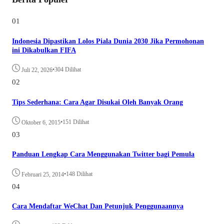
01
Indonesia Dipastikan Lolos Piala Dunia 2030 Jika Permohonan
ini Dikabulkan FIFA
•
304 Dilihat
Juli 22, 2026
02
Tips Sederhana: Cara Agar Disukai Oleh Banyak Orang
•
151 Dilihat
Oktober 6, 2015
03
Panduan Lengkap Cara Menggunakan Twitter bagi Pemula
•
148 Dilihat
Februari 25, 2014
04
Cara Mendaftar WeChat Dan Petunjuk Penggunaannya