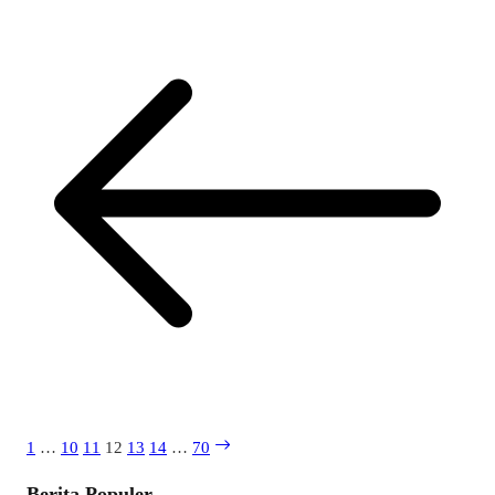
1
…
10
11
12
13
14
…
70
Berita Populer