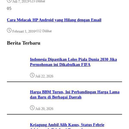
•
123 Dilihat
Juli 7, 2013
05
Cara Melacak HP Android yang Hilang dengan Email
•
112 Dilihat
Februari 1, 2016
Berita Terbaru
Indonesia Dipastikan Lolos Piala Dunia 2030 Jika
Permohonan ini Dikabulkan FIFA
Juli 22, 2026
Harga BBM Turun, Ini Perbandingan Harga Lama
dan Baru di Berbagai Daerah
Juli 20, 2026
Kejagung Ambil Alih Kasus, Status Febrie