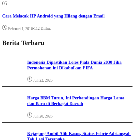
05
Cara Melacak HP Android yang Hilang dengan Email
•
112 Dilihat
Februari 1, 2016
Berita Terbaru
Indonesia Dipastikan Lolos Piala Dunia 2030 Jika
Permohonan ini Dikabulkan FIFA
Juli 22, 2026
Harga BBM Turun, Ini Perbandingan Harga Lama
dan Baru di Berbagai Daerah
Juli 20, 2026
Kejagung Ambil Alih Kasus, Status Febrie Adriansyah
Tak Lagi Tersangka