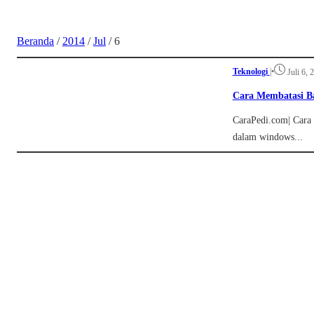
Beranda
/
2014
/
Jul
/
6
Teknologi
|
•
Juli 6, 
Cara Membatasi B
CaraPedi.com| Cara 
dalam windows...