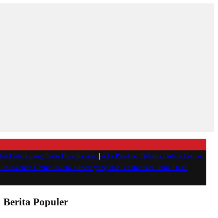
il Listrik yang Perlu Diperhatikan
|
#3 -
Panduan Belanja Online Cerdas:
0 Kesalahan Umum dalam Fitness yang Harus Dihindari untuk Hasil
Berita Populer