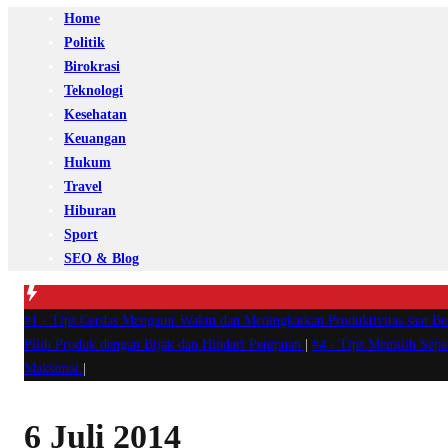
Home
Politik
Birokrasi
Teknologi
Kesehatan
Keuangan
Hukum
Travel
Hiburan
Sport
SEO & Blog
#1 -
Tips Cerdas Mengatur Waktu dan Meningkatkan Produktivitas saat B
Pilih Produk dengan Bijak dan Hindari Penipuan
|
#4 -
Tips Memilih Sep
Maksimal
|
6 Juli 2014