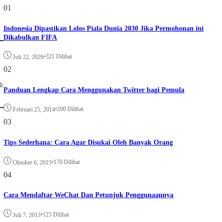
01
Indonesia Dipastikan Lolos Piala Dunia 2030 Jika Permohonan ini
Dikabulkan FIFA
•
321 Dilihat
Juli 22, 2026
02
i
Panduan Lengkap Cara Menggunakan Twitter bagi Pemula
•
200 Dilihat
Februari 25, 2014
03
Tips Sederhana: Cara Agar Disukai Oleh Banyak Orang
•
170 Dilihat
Oktober 6, 2015
04
Cara Mendaftar WeChat Dan Petunjuk Penggunaannya
•
123 Dilihat
Juli 7, 2013