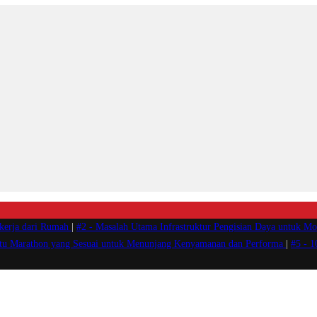
ekerja dari Rumah
|
#2 -
Masalah Utama Infrastruktur Pengisian Daya untuk Mob
atu Marathon yang Sesuai untuk Menunjang Kenyamanan dan Performa
|
#5 -
1