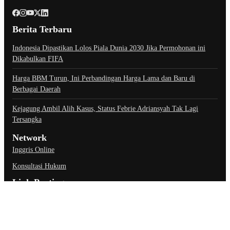
Berita Terbaru
Indonesia Dipastikan Lolos Piala Dunia 2030 Jika Permohonan ini
Dikabulkan FIFA
Harga BBM Turun, Ini Perbandingan Harga Lama dan Baru di
Berbagai Daerah
Kejagung Ambil Alih Kasus, Status Febrie Adriansyah Tak Lagi
Tersangka
Network
Inggris Online
Konsultasi Hukum
Link Penting
About Us
Contact Us
Privacy Policy