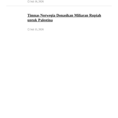
Juli 16, 2026
Timnas Norwegia Donasikan Miliaran Rupiah
untuk Palestina
Juli 15, 2026