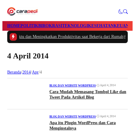
HOME
POLITIK
BIROKRASI
TEKNOLOGI
KESEHATAN
KEUANGA
gatur Waktu dan Meningkatkan Produktivitas saat Bekerja dari Rumah
|
#2 -
Ma
4 April 2014
Beranda
/
2014
/
Apr
/
4
•
April 4, 2014
BLOG DAN WEBSITE
|
WORDPRESS
Cara Mudah Memasang Tombol Like dan
Tweet Pada Artikel Blog
•
April 4, 2014
BLOG DAN WEBSITE
|
WORDPRESS
Apa itu Plugin WordPress dan Cara
Menginstalnya