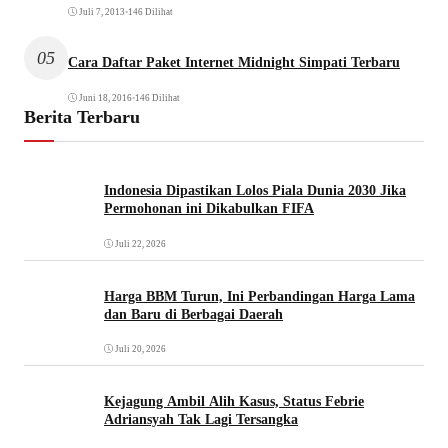
Juli 7, 2013
•
146 Dilihat
05
Cara Daftar Paket Internet Midnight Simpati Terbaru
Juni 18, 2016
•
146 Dilihat
Berita Terbaru
Indonesia Dipastikan Lolos Piala Dunia 2030 Jika
Permohonan ini Dikabulkan FIFA
Juli 22, 2026
Harga BBM Turun, Ini Perbandingan Harga Lama
dan Baru di Berbagai Daerah
Juli 20, 2026
Kejagung Ambil Alih Kasus, Status Febrie
Adriansyah Tak Lagi Tersangka