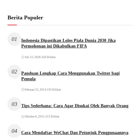
Berita Populer
01
Indonesia Dipastikan Lolos Piala Dunia 2030 Jika
Permohonan ini Dikabulkan FIFA
Juli 22, 2026
•
358 Dilihat
02
Panduan Lengkap Cara Menggunakan Twitter bagi
Pemula
Februari 25, 2014
•
234 Dilihat
03
Tips Sederhana: Cara Agar Disukai Oleh Banyak Orang
Oktober 6, 2015
•
213 Dilihat
04
Cara Mendaftar WeChat Dan Petunjuk Penggunaannya