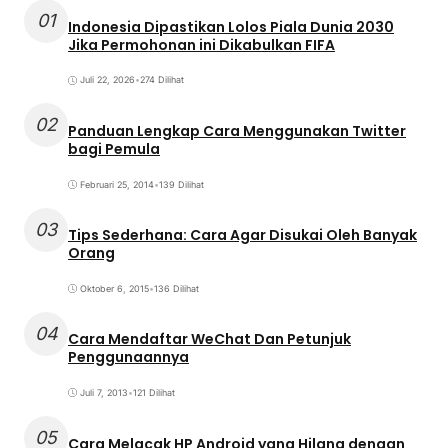
01
Indonesia Dipastikan Lolos Piala Dunia 2030
Jika Permohonan ini Dikabulkan FIFA
Juli 22, 2026
•
274 Dilihat
02
Panduan Lengkap Cara Menggunakan Twitter
bagi Pemula
Februari 25, 2014
•
139 Dilihat
03
Tips Sederhana: Cara Agar Disukai Oleh Banyak
Orang
Oktober 6, 2015
•
136 Dilihat
04
Cara Mendaftar WeChat Dan Petunjuk
Penggunaannya
Juli 7, 2013
•
121 Dilihat
05
Cara Melacak HP Android yang Hilang dengan