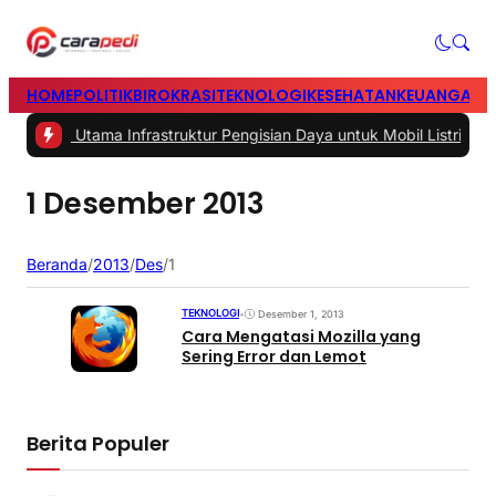
HOME
POLITIK
BIROKRASI
TEKNOLOGI
KESEHATAN
KEUANGAN
H
asalah Utama Infrastruktur Pengisian Daya untuk Mobil Listrik yang
1 Desember 2013
Beranda
/
2013
/
Des
/
1
TEKNOLOGI
•
Desember 1, 2013
Cara Mengatasi Mozilla yang
Sering Error dan Lemot
Berita Populer