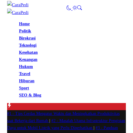
Home
Politik
Birokrasi
Teknologi
Kesehatan
Keuangan
Hukum
Travel
Hiburan
Sport
SEO & Blog
#1 -
Tips Cerdas Mengatur Waktu dan Meningkatkan Produktivitas
saat Bekerja dari Rumah
|
#2 -
Masalah Utama Infrastruktur Pengisian
Daya untuk Mobil Listrik yang Perlu Diperhatikan
|
#3 -
Panduan