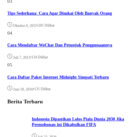
03
Tips Sederhana: Cara Agar Disukai Oleh Banyak Orang
•
201 Dilihat
Oktober 6, 2015
04
Cara Mendaftar WeChat Dan Petunjuk Penggunaannya
•
134 Dilihat
Juli 7, 2013
05
Cara Daftar Paket Internet Midnight Simpati Terbaru
•
131 Dilihat
Juni 18, 2016
Berita Terbaru
Indonesia Dipastikan Lolos Piala Dunia 2030 Jika
Permohonan ini Dikabulkan FIFA
Juli 22, 2026