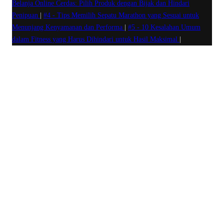
Belanja Online Cerdas: Pilih Produk dengan Bijak dan Hindari
Penipuan
|
#4 -
Tips Memilih Sepatu Marathon yang Sesuai untuk
Menunjang Kenyamanan dan Performa
|
#5 -
10 Kesalahan Umum
dalam Fitness yang Harus Dihindari untuk Hasil Maksimal
|