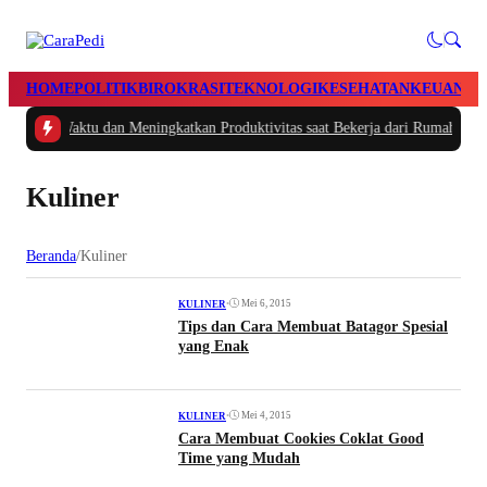
HOME
POLITIK
BIROKRASI
TEKNOLOGI
KESEHATAN
KEUANGA
engatur Waktu dan Meningkatkan Produktivitas saat Bekerja dari Rumah
|
#2 -
Kuliner
Beranda
/
Kuliner
•
Mei 6, 2015
KULINER
Tips dan Cara Membuat Batagor Spesial
yang Enak
•
Mei 4, 2015
KULINER
Cara Membuat Cookies Coklat Good
Time yang Mudah