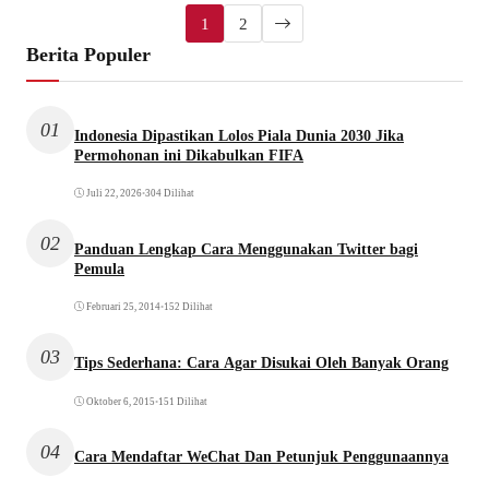
1
2
Berita Populer
01
Indonesia Dipastikan Lolos Piala Dunia 2030 Jika
Permohonan ini Dikabulkan FIFA
Juli 22, 2026
•
304 Dilihat
02
Panduan Lengkap Cara Menggunakan Twitter bagi
Pemula
Februari 25, 2014
•
152 Dilihat
03
Tips Sederhana: Cara Agar Disukai Oleh Banyak Orang
Oktober 6, 2015
•
151 Dilihat
04
Cara Mendaftar WeChat Dan Petunjuk Penggunaannya