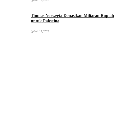
Juli 16, 2026
Timnas Norwegia Donasikan Miliaran Rupiah
untuk Palestina
Juli 15, 2026