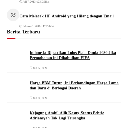
Juli 7, 2013
•
123 Dilihat
05
Cara Melacak HP Android yang Hilang dengan Email
Februari 1, 2016
•
112 Dilihat
Berita Terbaru
Indonesia Dipastikan Lolos Piala Dunia 2030 Jika
Permohonan ini Dikabulkan FIFA
Juli 22, 2026
Harga BBM Turun, Ini Perbandingan Harga Lama
dan Baru di Berbagai Daerah
Juli 20, 2026
Kejagung Ambil Alih Kasus, Status Febrie
Adriansyah Tak Lagi Tersangka