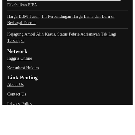
Dikabulkan FIFA
Harga BBM Turun, Ini Perbandingan Harga Lama dan Baru di
Berbagai Daerah
Kejagung Ambil Alih Kasus, Status Febrie Adriansyah Tak Lagi
Tersangka
Network
Inggris Online
Konsultasi Hukum
Link Penting
About Us
Contact Us
Privacy Policy
Ketentuan Penggunaan
Kebijakan Data Pribadi
@Copyright Carapedi.com. All Rights Reserved