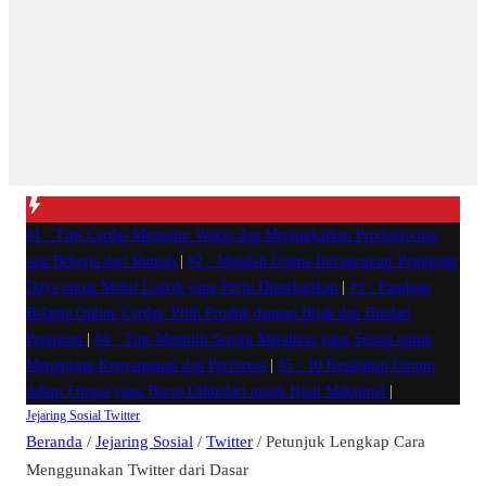
#1 -
Tips Cerdas Mengatur Waktu dan Meningkatkan Produktivitas
saat Bekerja dari Rumah
|
#2 -
Masalah Utama Infrastruktur Pengisian
Daya untuk Mobil Listrik yang Perlu Diperhatikan
|
#3 -
Panduan
Belanja Online Cerdas: Pilih Produk dengan Bijak dan Hindari
Penipuan
|
#4 -
Tips Memilih Sepatu Marathon yang Sesuai untuk
Menunjang Kenyamanan dan Performa
|
#5 -
10 Kesalahan Umum
dalam Fitness yang Harus Dihindari untuk Hasil Maksimal
|
Jejaring Sosial
Twitter
Beranda
/
Jejaring Sosial
/
Twitter
/
Petunjuk Lengkap Cara
Menggunakan Twitter dari Dasar