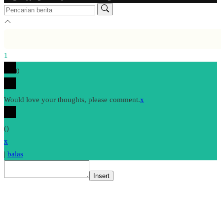
1
0
Would love your thoughts, please comment.
x
(
)
x
|
balas
Insert