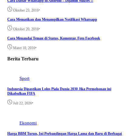
Cara Daftar Whatsapp di Android – Dijamin Sukses !!
•
Oktober 23, 2016
Cara Mematikan dan Menampilkan Notifikasi Whatsapp
•
Oktober 20, 2016
Cara Menandai Teman di Status, Komentar, Foto Facebook
•
Maret 10, 2016
Berita Terbaru
Sport
Indonesia Dipastikan Lolos Piala Dunia 2030 Jika Permohonan ini
Dikabulkan FIFA
•
Juli 22, 2026
Ekonomi
Harga BBM Turun, Ini Perbandingan Harga Lama dan Baru di Berbagai