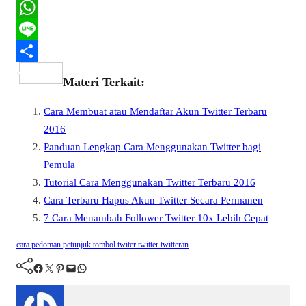
a
T
c
w
W
e
i
h
L
b
t
a
i
S
Materi Terkait:
o
t
t
n
h
Cara Membuat atau Mendaftar Akun Twitter Terbaru
o
e
s
e
a
2016
k
r
A
r
Panduan Lengkap Cara Menggunakan Twitter bagi
p
e
Pemula
p
Tutorial Cara Menggunakan Twitter Terbaru 2016
Cara Terbaru Hapus Akun Twitter Secara Permanen
7 Cara Menambah Follower Twitter 10x Lebih Cepat
cara
pedoman
petunjuk
tombol
twiter
twitter
twitteran
Facebook
Twitter
Pinterest
Mail
WhatsApp