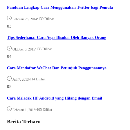
Panduan Lengkap Cara Menggunakan Twitter bagi Pemula
•
139 Dilihat
Februari 25, 2014
03
Tips Sederhana: Cara Agar Disukai Oleh Banyak Orang
•
133 Dilihat
Oktober 6, 2015
04
Cara Mendaftar WeChat Dan Petunjuk Penggunaannya
•
114 Dilihat
Juli 7, 2013
05
Cara Melacak HP Android yang Hilang dengan Email
•
105 Dilihat
Februari 1, 2016
Berita Terbaru