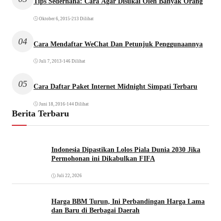
Tips Sederhana: Cara Agar Disukai Oleh Banyak Orang
Oktober 6, 2015
•
213 Dilihat
04
Cara Mendaftar WeChat Dan Petunjuk Penggunaannya
Juli 7, 2013
•
146 Dilihat
05
Cara Daftar Paket Internet Midnight Simpati Terbaru
Juni 18, 2016
•
144 Dilihat
Berita Terbaru
Indonesia Dipastikan Lolos Piala Dunia 2030 Jika
Permohonan ini Dikabulkan FIFA
Juli 22, 2026
Harga BBM Turun, Ini Perbandingan Harga Lama
dan Baru di Berbagai Daerah