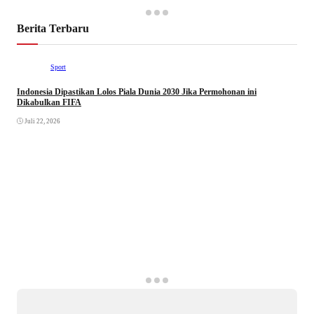
Berita Terbaru
Sport
Indonesia Dipastikan Lolos Piala Dunia 2030 Jika Permohonan ini
Dikabulkan FIFA
Juli 22, 2026