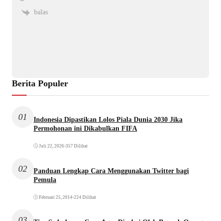
balas
Berita Populer
01
Indonesia Dipastikan Lolos Piala Dunia 2030 Jika
Permohonan ini Dikabulkan FIFA
Juli 22, 2026
•
357 Dilihat
02
Panduan Lengkap Cara Menggunakan Twitter bagi
Pemula
Februari 25, 2014
•
224 Dilihat
03