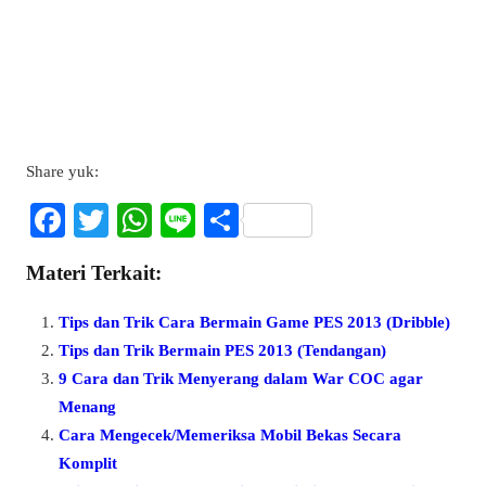
Share yuk:
Fa
T
W
Li
S
ce
wi
ha
ne
ha
Materi Terkait:
bo
tte
ts
re
ok
r
A
Tips dan Trik Cara Bermain Game PES 2013 (Dribble)
pp
Tips dan Trik Bermain PES 2013 (Tendangan)
9 Cara dan Trik Menyerang dalam War COC agar
Menang
Cara Mengecek/Memeriksa Mobil Bekas Secara
Komplit