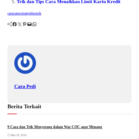
Trik dan Tips Cara Menaikkan Limit Kartu Kredit
cara
catur
strategi
tips
trik
Facebook
Twitter
Pinterest
Mail
WhatsApp
Cara Pedi
Berita Terkait
9 Cara dan Trik Menyerang dalam War COC agar Menang
Mei 19, 2016