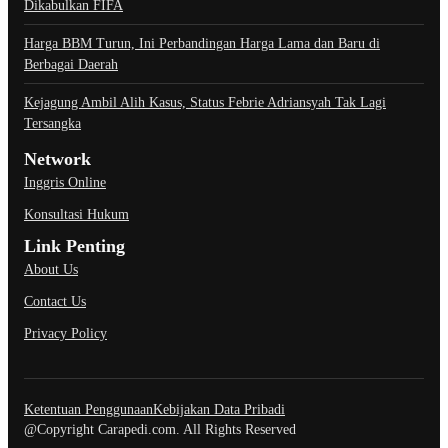
Dikabulkan FIFA
Harga BBM Turun, Ini Perbandingan Harga Lama dan Baru di
Berbagai Daerah
Kejagung Ambil Alih Kasus, Status Febrie Adriansyah Tak Lagi
Tersangka
Network
Inggris Online
Konsultasi Hukum
Link Penting
About Us
Contact Us
Privacy Policy
Ketentuan Penggunaan
Kebijakan Data Pribadi
@Copyright Carapedi.com. All Rights Reserved