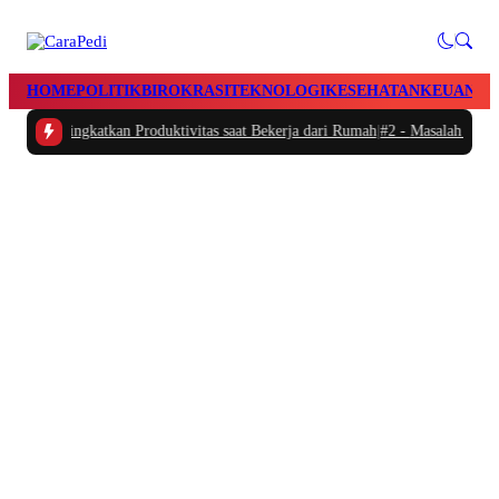
HOME
POLITIK
BIROKRASI
TEKNOLOGI
KESEHATAN
KEUANGA
an Meningkatkan Produktivitas saat Bekerja dari Rumah
|
#2 -
Masalah Utama I