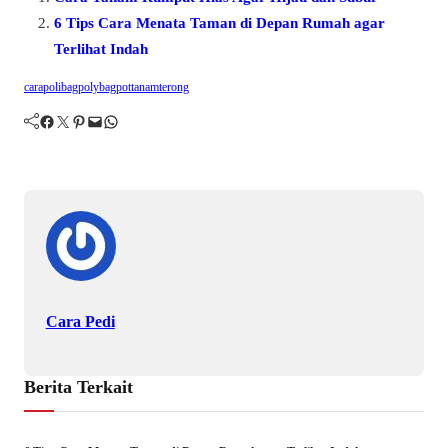
pp
6 Tips Cara Menata Taman di Depan Rumah agar
Terlihat Indah
cara
polibag
polybag
pot
tanam
terong
Facebook
Twitter
Pinterest
Mail
WhatsApp
Cara Pedi
Berita Terkait