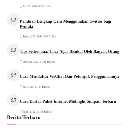
Juli 22, 2026
•
325 Dilihat
02
Panduan Lengkap Cara Menggunakan Twitter bagi
Pemula
Februari 25, 2014
•
200 Dilihat
03
Tips Sederhana: Cara Agar Disukai Oleh Banyak Orang
Oktober 6, 2015
•
188 Dilihat
04
Cara Mendaftar WeChat Dan Petunjuk Penggunaannya
Juli 7, 2013
•
134 Dilihat
05
Cara Daftar Paket Internet Midnight Simpati Terbaru
Juni 18, 2016
•
119 Dilihat
Berita Terbaru