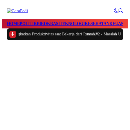
HOME
POLITIK
BIROKRASI
TEKNOLOGI
KESEHATAN
KEUANGA
 Meningkatkan Produktivitas saat Bekerja dari Rumah
|
#2 -
Masalah Utama Infr