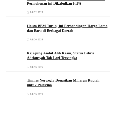
Permohonan ini Dikabulkan FIFA
Juli 22, 2026
Harga BBM Turun, Ini Perbandingan Harga Lama
dan Baru di Berbagai Daerah
Juli 20, 2026
Kejagung Ambil Alih Kasus, Status Febrie
Adriansyah Tak Lagi Tersangka
Juli 16, 2026
Timnas Norwegia Donasikan Miliaran Rupiah
untuk Palestina
Juli 15, 2026