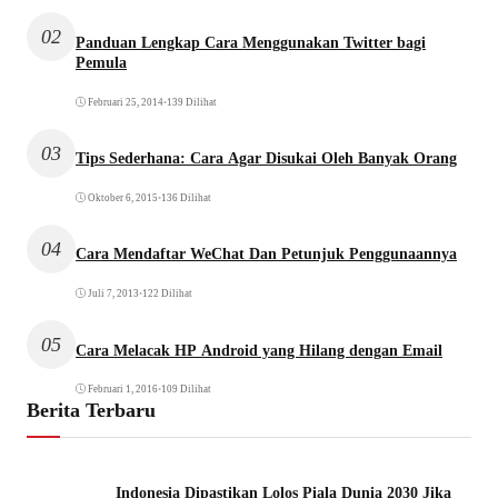
02
Panduan Lengkap Cara Menggunakan Twitter bagi
Pemula
Februari 25, 2014
•
139 Dilihat
03
Tips Sederhana: Cara Agar Disukai Oleh Banyak Orang
Oktober 6, 2015
•
136 Dilihat
04
Cara Mendaftar WeChat Dan Petunjuk Penggunaannya
Juli 7, 2013
•
122 Dilihat
05
Cara Melacak HP Android yang Hilang dengan Email
Februari 1, 2016
•
109 Dilihat
Berita Terbaru
Indonesia Dipastikan Lolos Piala Dunia 2030 Jika