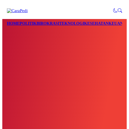
HOME
POLITIK
BIROKRASI
TEKNOLOGI
KESEHATAN
KEUANGA