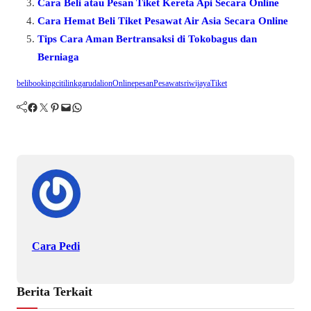
Cara Beli atau Pesan Tiket Kereta Api Secara Online
Cara Hemat Beli Tiket Pesawat Air Asia Secara Online
Tips Cara Aman Bertransaksi di Tokobagus dan
Berniaga
beli
booking
citilink
garuda
lion
Online
pesan
Pesawat
sriwijaya
Tiket
Facebook
Twitter
Pinterest
Mail
WhatsApp
Cara Pedi
Berita Terkait