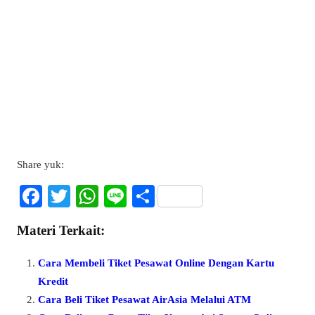
Share yuk:
Fa
T
W
Li
S
ce
wi
ha
ne
ha
Materi Terkait:
bo
tte
ts
re
ok
r
A
Cara Membeli Tiket Pesawat Online Dengan Kartu
pp
Kredit
Cara Beli Tiket Pesawat AirAsia Melalui ATM