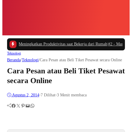
tu dan Meningkatkan Produktivitas saat Bekerja dari Rumah
|
#2 -
Masalah Utam
Teknologi
Beranda
/
Teknologi
/
Cara Pesan atau Beli Tiket Pesawat secara Online
Cara Pesan atau Beli Tiket Pesawat
secara Online
Agustus 2, 2014
•
7
Dilihat
•
3 Menit membaca
Facebook
Twitter
Pinterest
Mail
WhatsApp