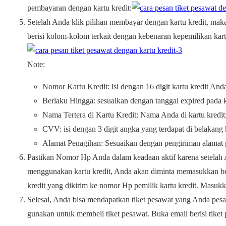
pembayaran dengan kartu kredit:
Setelah Anda klik pilihan membayar dengan kartu kredit, mak
berisi kolom-kolom terkait dengan kebenaran kepemilikan kart
Note:
Nomor Kartu Kredit: isi dengan 16 digit kartu kredit Anda
Berlaku Hingga: sesuaikan dengan tanggal expired pada k
Nama Tertera di Kartu Kredit: Nama Anda di kartu kredit
CVV: isi dengan 3 digit angka yang terdapat di belakang k
Alamat Penagihan: Sesuaikan dengan pengiriman alamat p
Pastikan Nomor Hp Anda dalam keadaan aktif karena setela
menggunakan kartu kredit, Anda akan diminta memasukkan bebe
kredit yang dikirim ke nomor Hp pemilik kartu kredit. Masuk
Selesai, Anda bisa mendapatkan tiket pesawat yang Anda pes
gunakan untuk membeli tiket pesawat. Buka email berisi tiket 