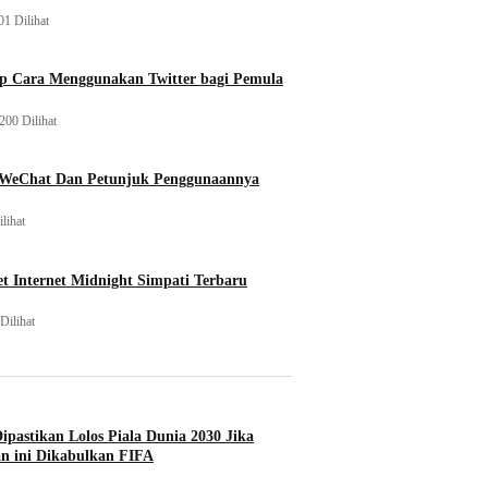
01 Dilihat
p Cara Menggunakan Twitter bagi Pemula
200 Dilihat
 WeChat Dan Petunjuk Penggunaannya
lihat
t Internet Midnight Simpati Terbaru
Dilihat
Dipastikan Lolos Piala Dunia 2030 Jika
n ini Dikabulkan FIFA