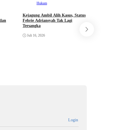
Hukum
Kejagung Ambil Alih Kasus, Status
Sport
dan
Febrie Adriansyah Tak Lagi
Tersangka
Timnas Norwegia D
Miliaran Rupiah un
Juli 16, 2026
Juli 15, 2026
Login