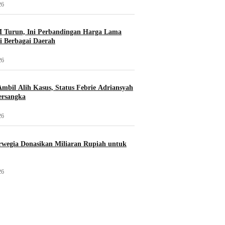
26
 Turun, Ini Perbandingan Harga Lama
i Berbagai Daerah
26
mbil Alih Kasus, Status Febrie Adriansyah
ersangka
26
wegia Donasikan Miliaran Rupiah untuk
26