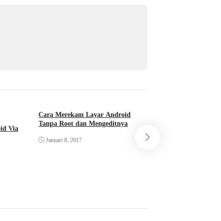
Cara Merekam Layar Android
Cara Instal dan Me
Tanpa Root dan Mengeditnya
Font Arab di Andr
id Via
Januari 8, 2017
Desember 28, 2016