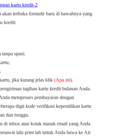
a akan terbuka formulir baru di bawahnya yang
u kredit:
 tanpa spasi;
artu;
;
artu, jika kurang jelas klik
(Apa ini).
engiriman tagihan kartu kredit bulanan Anda.
h Anda memproses pembayaran dengan
rapa digit kode verifikasi kepemilikan kartu
kan dan tunggu.
an di inbox atau kotak masuk email yang Anda
pesawat lalu print lah untuk Anda bawa ke Air