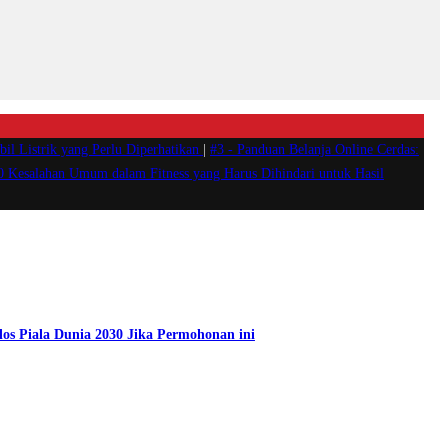
il Listrik yang Perlu Diperhatikan
|
#3 -
Panduan Belanja Online Cerdas:
0 Kesalahan Umum dalam Fitness yang Harus Dihindari untuk Hasil
los Piala Dunia 2030 Jika Permohonan ini