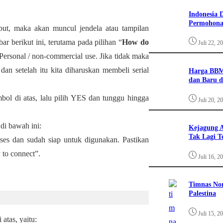
Indonesia 
Permohona
sebut, maka akan muncul jendela atau tampilan
ar berikut ini, terutama pada pilihan “
How do
Juli 22, 2
Personal / non-commercial use. Jika tidak maka
an setelah itu kita diharuskan membeli serial
Harga BBM
dan Baru d
ombol di atas, lalu pilih YES dan tunggu hingga
Juli 20, 2
 di bawah ini:
Kejagung A
Tak Lagi T
ukses dan sudah siap untuk digunakan. Pastikan
 to connect”.
Juli 16, 2
Timnas Nor
Palestina
Juli 15, 2
atas, yaitu: