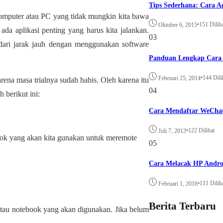
Tips Sederhana: Cara A
komputer atau PC yang tidak mungkin kita bawa
•
151 Dilih
Oktober 6, 2015
ada aplikasi penting yang harus kita jalankan.
03
dari jarak jauh dengan menggunakan software
Panduan Lengkap Cara 
•
144 Dili
Februari 25, 2014
arena masa trialnya sudah habis. Oleh karena itu
04
 berikut ini:
Cara Mendaftar WeCha
•
122 Dilihat
Juli 7, 2013
ook yang akan kita gunakan untuk meremote
05
Cara Melacak HP Andro
•
111 Dilih
Februari 1, 2016
Berita Terbaru
 atau notebook yang akan digunakan. Jika belum