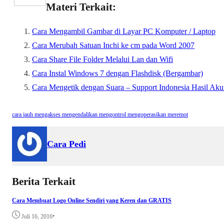
Materi Terkait:
o
t
t
n
h
o
e
s
e
a
Cara Mengambil Gambar di Layar PC Komputer / Laptop
Cara Merubah Satuan Inchi ke cm pada Word 2007
k
r
A
r
Cara Share File Folder Melalui Lan dan Wifi
p
e
Cara Instal Windows 7 dengan Flashdisk (Bergambar)
p
Cara Mengetik dengan Suara – Support Indonesia Hasil Aku
cara
jauh
mengakses
mengendalikan
mengontrol
mengoperasikan
meremot
Cara Pedi
Berita Terkait
Cara Membuat Logo Online Sendiri yang Keren dan GRATIS
•
Juli 16, 2016