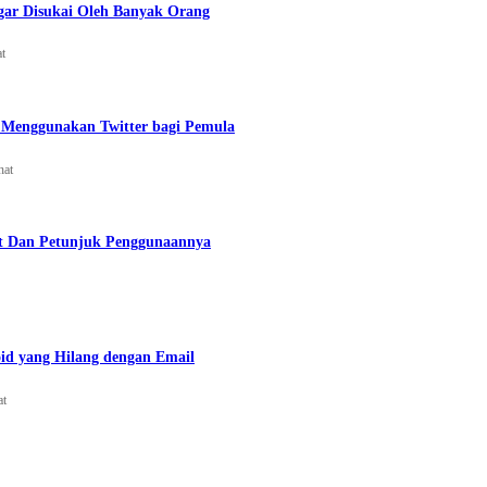
gar Disukai Oleh Banyak Orang
at
Menggunakan Twitter bagi Pemula
hat
t Dan Petunjuk Penggunaannya
id yang Hilang dengan Email
at