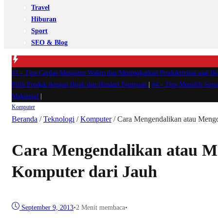
Travel
Hiburan
Sport
SEO & Blog
#1 -
Tips Cerdas Mengatur Waktu dan Meningkatkan Produktivitas saat B
Pilih Produk dengan Bijak dan Hindari Penipuan
|
#4 -
Tips Memilih Sep
Maksimal
|
Komputer
Beranda
/
Teknologi
/
Komputer
/
Cara Mengendalikan atau Mengo
Cara Mengendalikan atau M
Komputer dari Jauh
September 9, 2013
•
2 Menit membaca
•