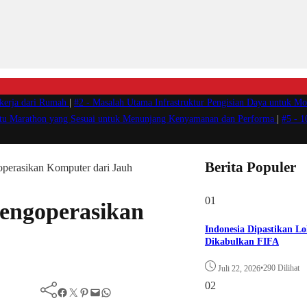
ekerja dari Rumah
|
#2 -
Masalah Utama Infrastruktur Pengisian Daya untuk Mob
atu Marathon yang Sesuai untuk Menunjang Kenyamanan dan Performa
|
#5 -
1
Berita Populer
perasikan Komputer dari Jauh
01
engoperasikan
Indonesia Dipastikan Lo
Dikabulkan FIFA
•
290 Dilihat
Juli 22, 2026
02
Facebook
Twitter
Pinterest
Mail
WhatsApp