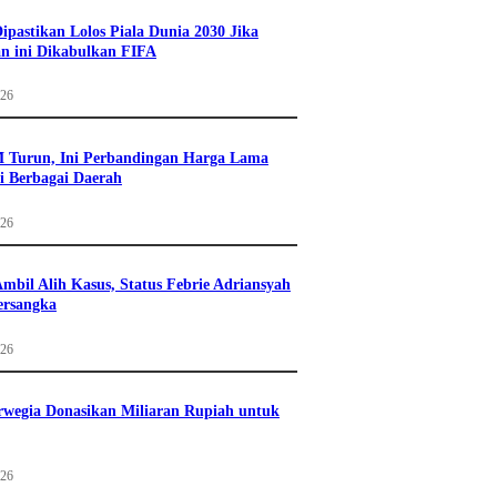
Dipastikan Lolos Piala Dunia 2030 Jika
n ini Dikabulkan FIFA
026
 Turun, Ini Perbandingan Harga Lama
i Berbagai Daerah
026
mbil Alih Kasus, Status Febrie Adriansyah
ersangka
026
wegia Donasikan Miliaran Rupiah untuk
026