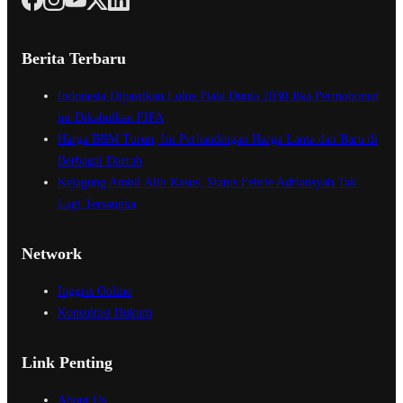
Berita Terbaru
Indonesia Dipastikan Lolos Piala Dunia 2030 Jika Permohonan
ini Dikabulkan FIFA
Harga BBM Turun, Ini Perbandingan Harga Lama dan Baru di
Berbagai Daerah
Kejagung Ambil Alih Kasus, Status Febrie Adriansyah Tak
Lagi Tersangka
Network
Inggris Online
Konsultasi Hukum
Link Penting
About Us