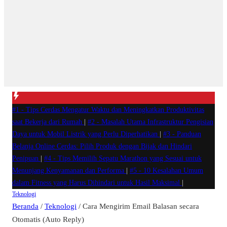
#1 -
Tips Cerdas Mengatur Waktu dan Meningkatkan Produktivitas
saat Bekerja dari Rumah
|
#2 -
Masalah Utama Infrastruktur Pengisian
Daya untuk Mobil Listrik yang Perlu Diperhatikan
|
#3 -
Panduan
Belanja Online Cerdas: Pilih Produk dengan Bijak dan Hindari
Penipuan
|
#4 -
Tips Memilih Sepatu Marathon yang Sesuai untuk
Menunjang Kenyamanan dan Performa
|
#5 -
10 Kesalahan Umum
dalam Fitness yang Harus Dihindari untuk Hasil Maksimal
|
Teknologi
Beranda
/
Teknologi
/
Cara Mengirim Email Balasan secara
Otomatis (Auto Reply)