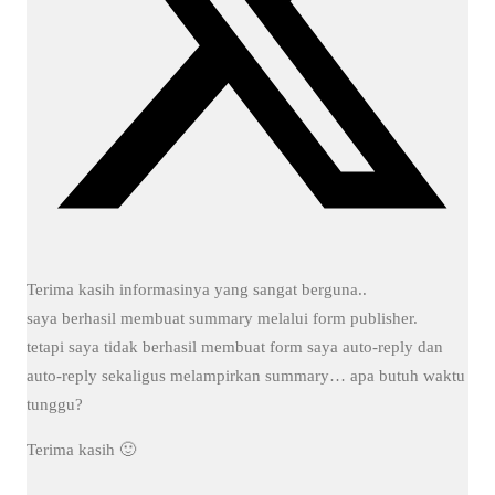
Terima kasih informasinya yang sangat berguna..
saya berhasil membuat summary melalui form publisher.
tetapi saya tidak berhasil membuat form saya auto-reply dan
auto-reply sekaligus melampirkan summary… apa butuh waktu
tunggu?
Terima kasih 🙂