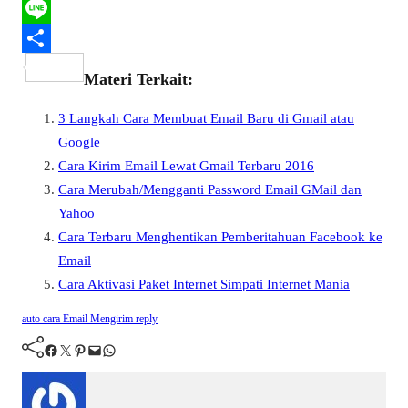
c
w
W
e
i
h
L
b
t
a
i
S
Materi Terkait:
o
t
t
n
h
3 Langkah Cara Membuat Email Baru di Gmail atau
o
e
s
e
a
Google
k
r
A
r
Cara Kirim Email Lewat Gmail Terbaru 2016
p
e
Cara Merubah/Mengganti Password Email GMail dan
p
Yahoo
Cara Terbaru Menghentikan Pemberitahuan Facebook ke
Email
Cara Aktivasi Paket Internet Simpati Internet Mania
auto
cara
Email
Mengirim
reply
Facebook
Twitter
Pinterest
Mail
WhatsApp