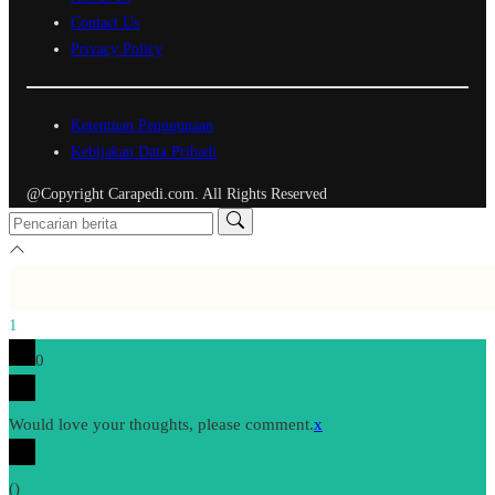
Contact Us
Privacy Policy
Ketentuan Penggunaan
Kebijakan Data Pribadi
@Copyright Carapedi.com. All Rights Reserved
1
0
Would love your thoughts, please comment.
x
(
)