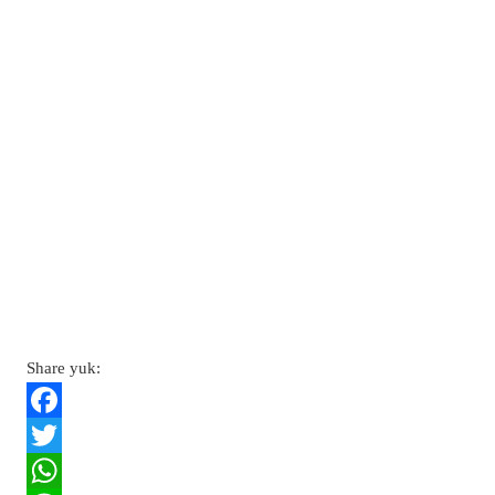
Share yuk:
F
a
T