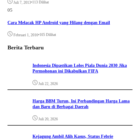
•
113 Dilihat
Juli 7, 2013
05
Cara Melacak HP Android yang Hilang dengan Email
•
105 Dilihat
Februari 1, 2016
Berita Terbaru
Indonesia Dipastikan Lolos Piala Dunia 2030 Jika
Permohonan ini Dikabulkan FIFA
Juli 22, 2026
Harga BBM Turun, Ini Perbandingan Harga Lama
dan Baru di Berbagai Daerah
Juli 20, 2026
Kejagung Ambil Alih Kasus, Status Febrie