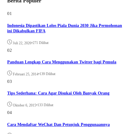
Berita Populer
01
Indonesia Dipastikan Lolos Piala Dunia 2030 Jika Permohonan
ini Dikabulkan FIFA
•
271 Dilihat
Juli 22, 2026
02
Panduan Lengkap Cara Menggunakan Twitter bagi Pemula
•
139 Dilihat
Februari 25, 2014
03
Tips Sederhana: Cara Agar Disukai Oleh Banyak Orang
•
133 Dilihat
Oktober 6, 2015
04
Cara Mendaftar WeChat Dan Petunjuk Penggunaannya