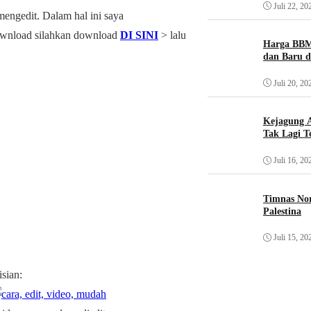
Juli 22, 20
mengedit. Dalam hal ini saya
ownload silahkan download
DI SINI
> lalu
Harga BBM
dan Baru d
Juli 20, 20
Kejagung A
Tak Lagi T
Juli 16, 20
Timnas Nor
Palestina
Juli 15, 20
sian: