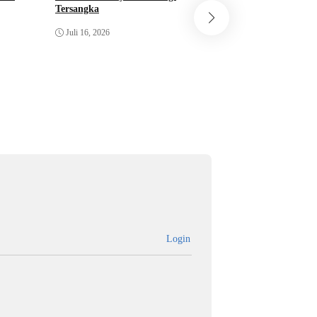
Tersangka
Timnas Norwegia D
Miliaran Rupiah un
Juli 16, 2026
Juli 15, 2026
Login