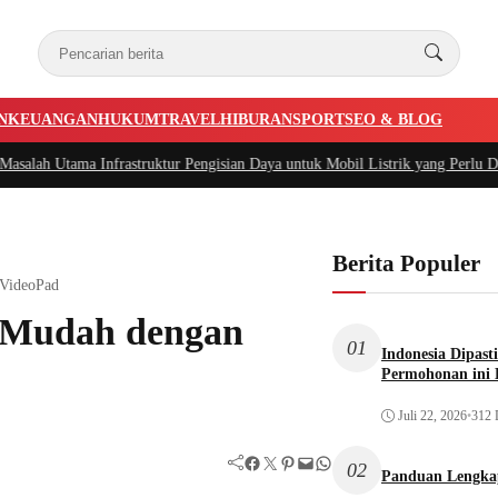
N
KEUANGAN
HUKUM
TRAVEL
HIBURAN
SPORT
SEO & BLOG
lah Utama Infrastruktur Pengisian Daya untuk Mobil Listrik yang Perlu Diper
Berita Populer
 VideoPad
g Mudah dengan
01
Indonesia Dipast
Permohonan ini 
Juli 22, 2026
•
312 
Facebook
Twitter
Pinterest
Mail
WhatsApp
02
Panduan Lengka