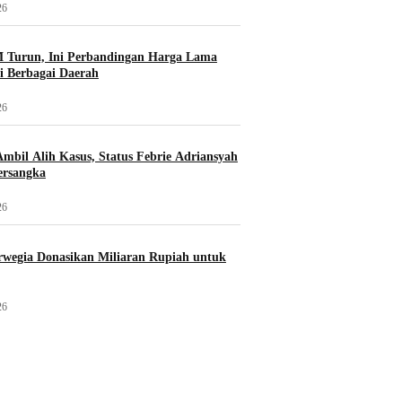
26
 Turun, Ini Perbandingan Harga Lama
i Berbagai Daerah
26
mbil Alih Kasus, Status Febrie Adriansyah
ersangka
26
wegia Donasikan Miliaran Rupiah untuk
26