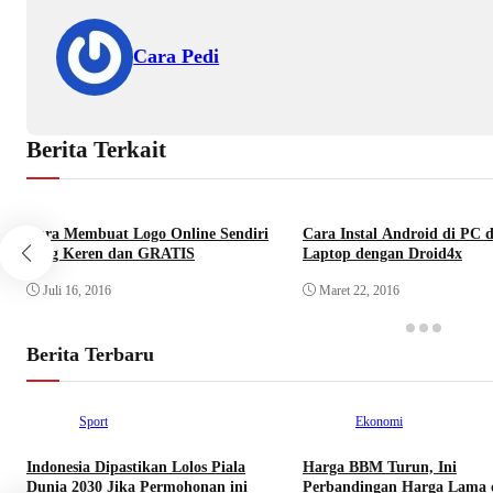
Cara Pedi
Berita Terkait
Cara Membuat Logo Online Sendiri
Cara Instal Android di PC 
yang Keren dan GRATIS
Laptop dengan Droid4x
Juli 16, 2016
Maret 22, 2016
Berita Terbaru
Sport
Ekonomi
Indonesia Dipastikan Lolos Piala
Harga BBM Turun, Ini
Dunia 2030 Jika Permohonan ini
Perbandingan Harga Lama 