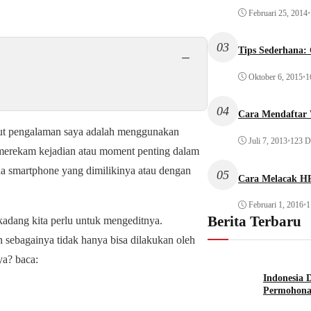
Februari 25, 2014
•
03
Tips Sederhana:
−
Oktober 6, 2015
•
1
04
Cara Mendaftar
ut pengalaman saya adalah menggunakan
Juli 7, 2013
•
123 Di
a merekam kejadian atau moment penting dalam
 smartphone yang dimilikinya atau dengan
05
Cara Melacak HP
Februari 1, 2016
•
1
Berita Terbaru
adang kita perlu untuk mengeditnya.
ebagainya tidak hanya bisa dilakukan oleh
ya? baca:
Indonesia 
Permohona