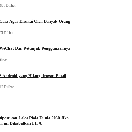
191 Dilihat
 Cara Agar Disukai Oleh Banyak Orang
65 Dilihat
 WeChat Dan Petunjuk Penggunaannya
lihat
 Android yang Hilang dengan Email
12 Dilihat
Dipastikan Lolos Piala Dunia 2030 Jika
n ini Dikabulkan FIFA