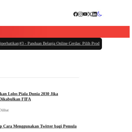
hatikan
|
#3 -
Panduan Belanja Online Cerdas: Pilih Produk dengan Bijak dan Hi
ikan Lolos Piala Dunia 2030 Jika
Dikabulkan FIFA
Dilihat
p Cara Menggunakan Twitter bagi Pemula