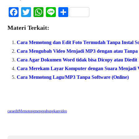
Fa
T
W
Li
S
ce
wi
ha
ne
ha
Materi Terkait:
bo
tte
ts
re
ok
r
A
Cara Memotong dan Edit Foto Termudah Tanpa Instal S
pp
Cara Mengubah Video Menjadi MP3 dengan atau Tanpa 
Cara Agar Dokumen Word tidak bisa Dicopy atau Diedit
Cara Merekam Layar Komputer dengan Suara Menjadi 
Cara Memotong Lagu/MP3 Tanpa Software (Online)
cara
edit
Memotong
menggabungkan
video