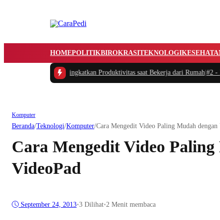
HOME
POLITIK
BIROKRASI
TEKNOLOGI
KESEHATA
atur Waktu dan Meningkatkan Produktivitas saat Bekerja dari Rumah
|
#2 -
Masa
Komputer
Beranda
/
Teknologi
/
Komputer
/
Cara Mengedit Video Paling Mudah dengan
Cara Mengedit Video Palin
VideoPad
September 24, 2013
•
3
Dilihat
•
2 Menit membaca