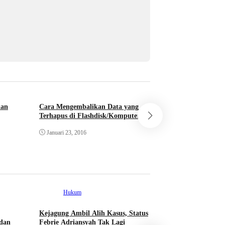
dan
Cara Mengembalikan Data yang
Cara Mengetik den
Terhapus di Flashdisk/Komputer
Support Indonesia 
Januari 23, 2016
September 29, 2015
Hukum
Kejagung Ambil Alih Kasus, Status
Sport
dan
Febrie Adriansyah Tak Lagi