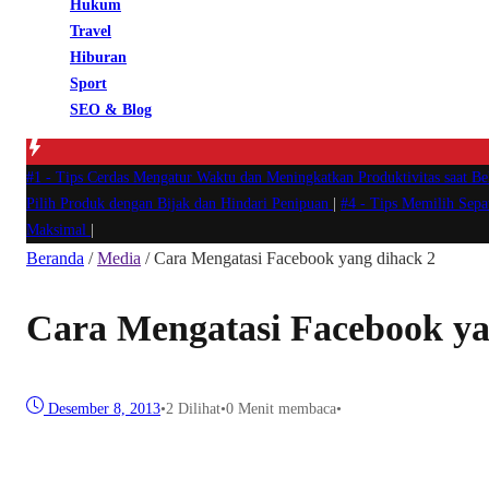
Hukum
Travel
Hiburan
Sport
SEO & Blog
#1 -
Tips Cerdas Mengatur Waktu dan Meningkatkan Produktivitas saat B
Pilih Produk dengan Bijak dan Hindari Penipuan
|
#4 -
Tips Memilih Sep
Maksimal
|
Beranda
/
Media
/
Cara Mengatasi Facebook yang dihack 2
Cara Mengatasi Facebook ya
Desember 8, 2013
•
2
Dilihat
•
0 Menit membaca
•