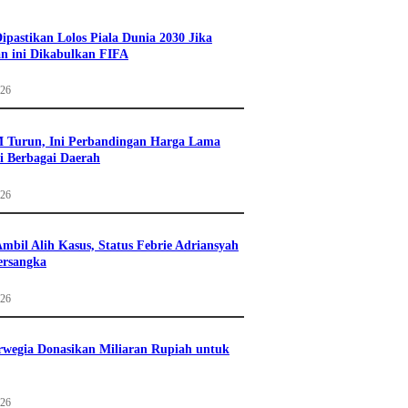
Dipastikan Lolos Piala Dunia 2030 Jika
n ini Dikabulkan FIFA
026
 Turun, Ini Perbandingan Harga Lama
i Berbagai Daerah
026
mbil Alih Kasus, Status Febrie Adriansyah
ersangka
026
wegia Donasikan Miliaran Rupiah untuk
026