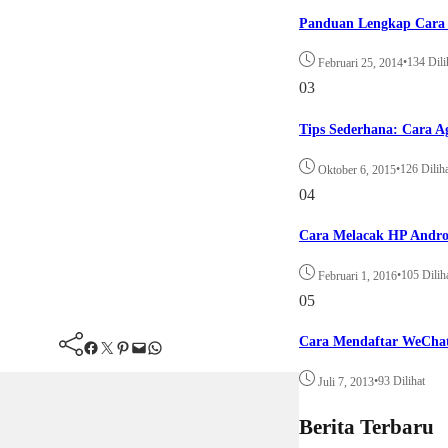
Panduan Lengkap Cara 
•
134 Dili
Februari 25, 2014
03
Tips Sederhana: Cara A
•
126 Dilih
Oktober 6, 2015
04
Cara Melacak HP Andro
•
105 Dilih
Februari 1, 2016
05
Cara Mendaftar WeCha
Facebook
Twitter
Pinterest
Mail
WhatsApp
•
93 Dilihat
Juli 7, 2013
Berita Terbaru