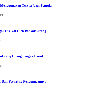
Menggunakan Twitter bagi Pemula
hat
gar Disukai Oleh Banyak Orang
at
id yang Hilang dengan Email
at
t Dan Petunjuk Penggunaannya