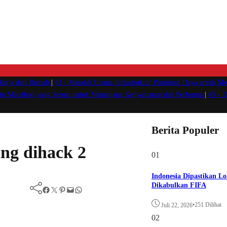
ekerja dari Rumah
|
#2 -
Masalah Utama Infrastruktur Pengisian Daya untuk Mob
atu Marathon yang Sesuai untuk Menunjang Kenyamanan dan Performa
|
#5 -
1
Berita Populer
ng dihack 2
01
Indonesia Dipastikan Lo
Dikabulkan FIFA
Facebook
Twitter
Pinterest
Mail
WhatsApp
•
251 Dilihat
Juli 22, 2026
02