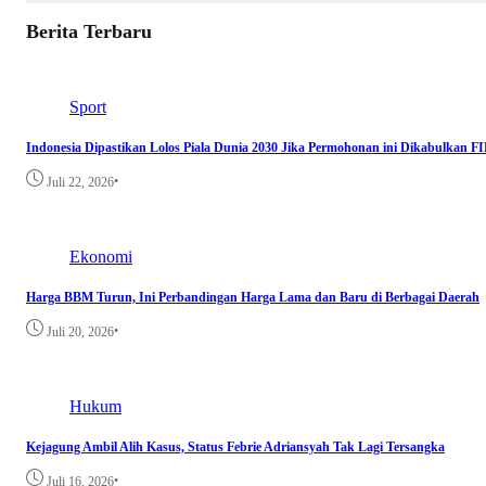
Berita Terbaru
Sport
Indonesia Dipastikan Lolos Piala Dunia 2030 Jika Permohonan ini Dikabulkan F
•
Juli 22, 2026
Ekonomi
Harga BBM Turun, Ini Perbandingan Harga Lama dan Baru di Berbagai Daerah
•
Juli 20, 2026
Hukum
Kejagung Ambil Alih Kasus, Status Febrie Adriansyah Tak Lagi Tersangka
•
Juli 16, 2026