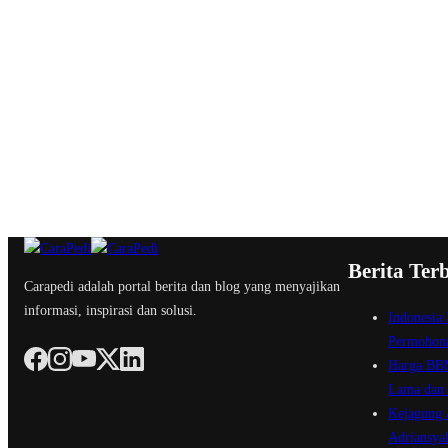
Berita Ter
Carapedi adalah portal berita dan blog yang menyajikan
informasi, inspirasi dan solusi.
Indonesia 
Permohona
Harga BBM
Lama dan 
Kejagung A
Adriansya