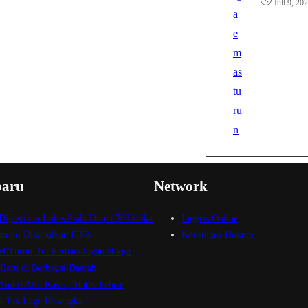
Juli 9, 20
baru
Network
Dipastikan Lolos Piala Dunia 2030 Jika
Inggris Online
n ini Dikabulkan FIFA
Konsultasi Hukum
 Turun, Ini Perbandingan Harga
Baru di Berbagai Daerah
mbil Alih Kasus, Status Febrie
h Tak Lagi Tersangka