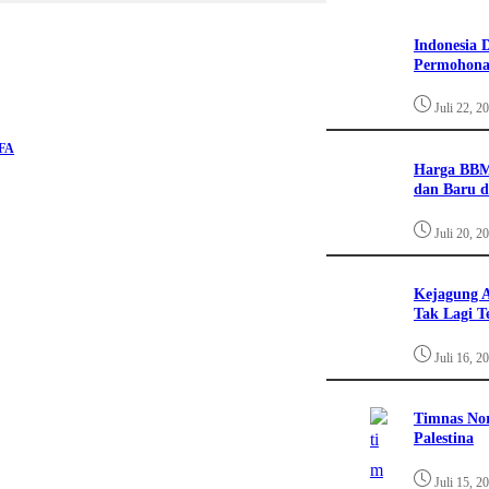
Indonesia 
Permohona
Juli 22, 2
IFA
Harga BBM
dan Baru d
Juli 20, 2
Kejagung A
Tak Lagi T
Juli 16, 2
Timnas Nor
Palestina
Juli 15, 2