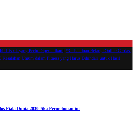
il Listrik yang Perlu Diperhatikan
|
#3 -
Panduan Belanja Online Cerdas:
0 Kesalahan Umum dalam Fitness yang Harus Dihindari untuk Hasil
los Piala Dunia 2030 Jika Permohonan ini