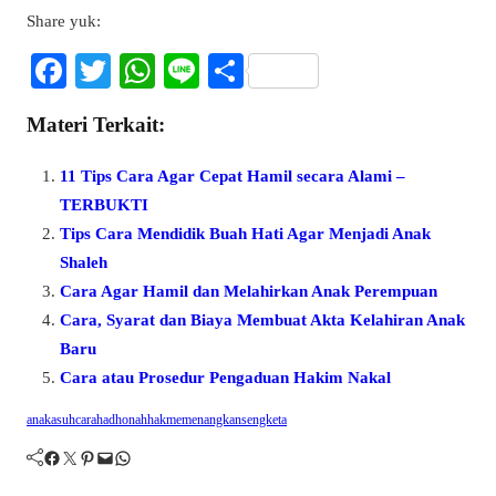
Share yuk:
Fa
T
W
Li
S
ce
wi
ha
ne
ha
Materi Terkait:
bo
tte
ts
re
ok
r
A
11 Tips Cara Agar Cepat Hamil secara Alami –
pp
TERBUKTI
Tips Cara Mendidik Buah Hati Agar Menjadi Anak
Shaleh
Cara Agar Hamil dan Melahirkan Anak Perempuan
Cara, Syarat dan Biaya Membuat Akta Kelahiran Anak
Baru
Cara atau Prosedur Pengaduan Hakim Nakal
anak
asuh
cara
hadhonah
hak
memenangkan
sengketa
Facebook
Twitter
Pinterest
Mail
WhatsApp