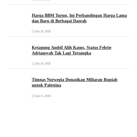
Harga BBM Turun, Ini Perbandingan Harga Lama
dan Baru di Berbagai Daerah
Juli 20, 2026
Kejagung Ambil Alih Kasus, Status Febrie
Adriansyah Tak Lagi Tersangka
Juli 16, 2026
Timnas Norwegia Donasikan Miliaran Rupiah
untuk Palestina
Juli 15, 2026