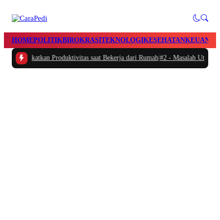
HOME
POLITIK
BIROKRASI
TEKNOLOGI
KESEHATAN
KEUANGA
Meningkatkan Produktivitas saat Bekerja dari Rumah
|
#2 -
Masalah Utama Infra