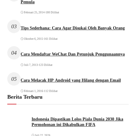
Pemula
Februari 25, 2014
•
180 Dilihat
03
Tips Sederhana: Cara Agar Disukai Oleh Banyak Orang
Oktober 6, 2015
•
161 Dilihat
04
Cara Mendaftar WeChat Dan Petunjuk Penggunaannya
Juli 7, 2013
•
123 Dilihat
05
Cara Melacak HP Android yang Hilang dengan Email
Februari 1, 2016
•
112 Dilihat
Berita Terbaru
Indonesia Dipastikan Lolos Piala Dunia 2030 Jika
Permohonan ini Dikabulkan FIFA
Juli 22, 2026