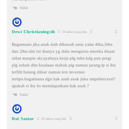
balas
Dewi Christianingsih
10 tahun yang lalu
Bagaimans jika anak msh dibawah unur yaitu 4thn,3rhn
dan 2thn.slm ini ibunya yg slalu mengurus mereka disaat
sehat maupin skt.ayahnya kerja plg mlm kdg pun pergi
plg subuh dlm keadaan mabuk plg namun jarang.tp si ibu
terlilit hutang diluar namun krn investasi
tertipu.bagaimana dgn hak asuh anak juka smpnbercerai?
apakah si ibu bs memdapatkam hak asuh ?
balas
Rut Saniar
10 tahun yang lalu