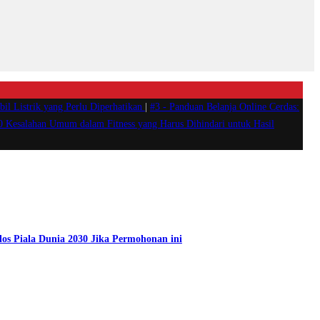
il Listrik yang Perlu Diperhatikan
|
#3 -
Panduan Belanja Online Cerdas:
0 Kesalahan Umum dalam Fitness yang Harus Dihindari untuk Hasil
los Piala Dunia 2030 Jika Permohonan ini