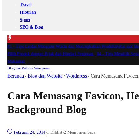
Travel
Hiburan
Sport
SEO & Blog
#1 -
Tips Cerdas Mengatur Waktu dan Meningkatkan Produktivitas saat B
Pilih Produk dengan Bijak dan Hindari Penipuan
|
#4 -
Tips Memilih Sep
Maksimal
|
Blog dan Website
Wordpress
Beranda
/
Blog dan Website
/
Wordpress
/
Cara Memasang Favicon
Cara Memasang Favicon, He
Background Blog
Februari 24, 2014
•
1
Dilihat
•
2 Menit membaca
•