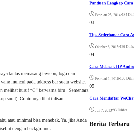
Panduan Lengkap Cara 
•
134 Dili
Februari 25, 2014
03
Tips Sederhana: Cara A
•
126 Dilih
Oktober 6, 2015
04
Cara Melacak HP Andro
 saya lantas memasang favicon, logo dan
•
105 Dilih
Februari 1, 2016
 yang muncul pada address bar suatu website.
05
kan melihat huruf “C” berwarna biru . Sementara
kop surat). Contohnya lihat tulisan
Cara Mendaftar WeCha
•
93 Dilihat
Juli 7, 2013
ahu atau minimal bisa menebak. Ya, jika Anda
Berita Terbaru
 disebut dengan background.