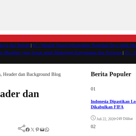
ekerja dari Rumah
|
#2 -
Masalah Utama Infrastruktur Pengisian Daya untuk Mob
atu Marathon yang Sesuai untuk Menunjang Kenyamanan dan Performa
|
#5 -
1
Berita Populer
, Header dan Background Blog
01
ader dan
Indonesia Dipastikan Lo
Dikabulkan FIFA
•
249 Dilihat
Juli 22, 2026
02
Facebook
Twitter
Pinterest
Mail
WhatsApp