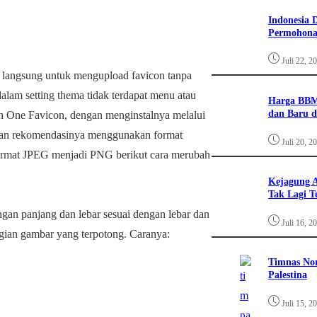
Indonesia 
Permohona
Juli 22, 2
as langsung untuk mengupload favicon tanpa
alam setting thema tidak terdapat menu atau
Harga BBM
dan Baru d
 in One Favicon, dengan menginstalnya melalui
 dan rekomendasinya menggunakan format
Juli 20, 2
format JPEG menjadi PNG berikut cara merubah
Kejagung A
Tak Lagi T
an panjang dan lebar sesuai dengan lebar dan
Juli 16, 2
gian gambar yang terpotong. Caranya:
Timnas Nor
Palestina
Juli 15, 2