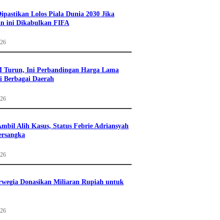
Dipastikan Lolos Piala Dunia 2030 Jika
n ini Dikabulkan FIFA
026
 Turun, Ini Perbandingan Harga Lama
i Berbagai Daerah
026
mbil Alih Kasus, Status Febrie Adriansyah
ersangka
026
wegia Donasikan Miliaran Rupiah untuk
026