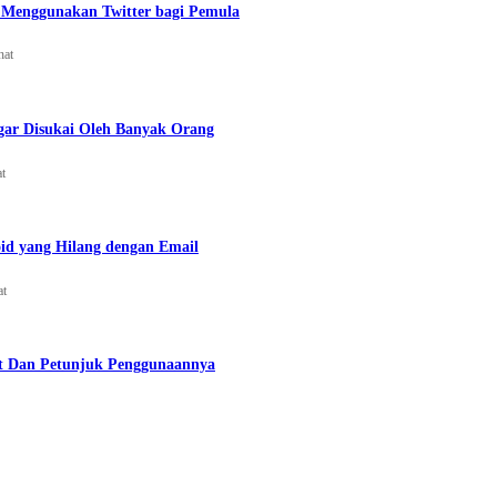
Menggunakan Twitter bagi Pemula
hat
gar Disukai Oleh Banyak Orang
at
id yang Hilang dengan Email
at
t Dan Petunjuk Penggunaannya