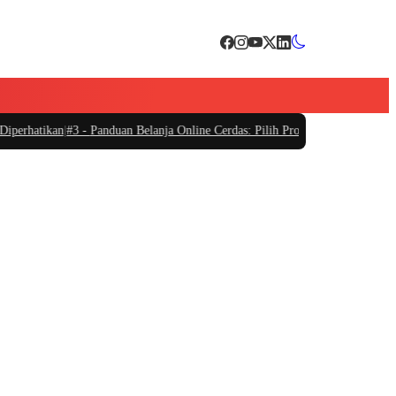
rhatikan
|
#3 -
Panduan Belanja Online Cerdas: Pilih Produk dengan Bijak dan 