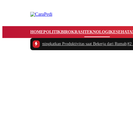
HOME
POLITIK
BIROKRASI
TEKNOLOGI
KESEHATA
gatur Waktu dan Meningkatkan Produktivitas saat Bekerja dari Rumah
|
#2 -
Ma