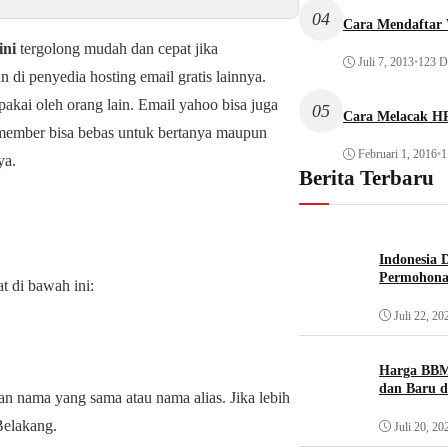
04
Cara Mendaftar
ini
tergolong mudah dan cepat jika
Juli 7, 2013
•
123 Di
di penyedia hosting email gratis lainnya.
akai oleh orang lain. Email yahoo bisa juga
05
Cara Melacak HP
member bisa bebas untuk bertanya maupun
Februari 1, 2016
•
1
ya.
Berita Terbaru
Indonesia 
Permohona
at di bawah ini:
Juli 22, 20
Harga BBM
dan Baru d
an nama yang sama atau nama alias. Jika lebih
Belakang.
Juli 20, 20