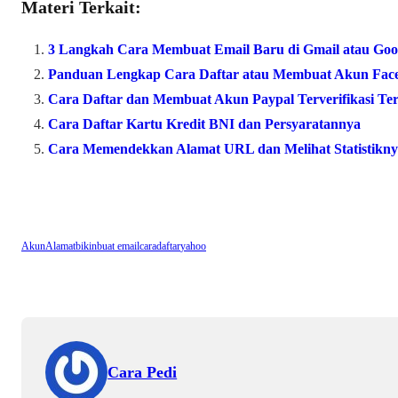
Materi Terkait:
bo
tte
ts
re
ok
r
A
3 Langkah Cara Membuat Email Baru di Gmail atau Goo
pp
Panduan Lengkap Cara Daftar atau Membuat Akun Fac
Cara Daftar dan Membuat Akun Paypal Terverifikasi Te
Cara Daftar Kartu Kredit BNI dan Persyaratannya
Cara Memendekkan Alamat URL dan Melihat Statistikn
Akun
Alamat
bikin
buat email
cara
daftar
yahoo
Cara Pedi