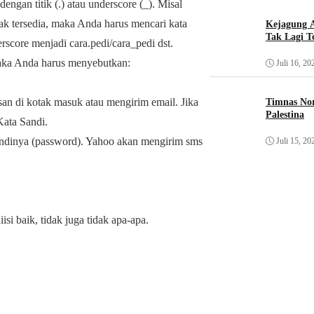
engan titik (.) atau underscore (_). Misal
ak tersedia, maka Anda harus mencari kata
Kejagung A
Tak Lagi T
rscore menjadi cara.pedi/cara_pedi dst.
maka Anda harus menyebutkan:
Juli 16, 20
san di kotak masuk atau mengirim email. Jika
Timnas Nor
Palestina
Kata Sandi.
sandinya (password). Yahoo akan mengirim sms
Juli 15, 20
iisi baik, tidak juga tidak apa-apa.