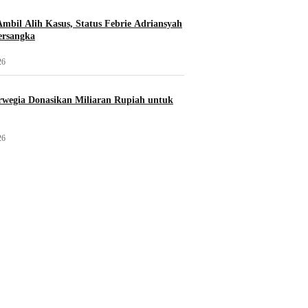
mbil Alih Kasus, Status Febrie Adriansyah
ersangka
26
wegia Donasikan Miliaran Rupiah untuk
26