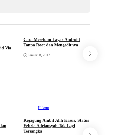
Cara Merekam Layar Android
Cara Instal dan Me
Tanpa Root dan Mengeditnya
Font Arab di Andr
id Via
Januari 8, 2017
Desember 28, 2016
Hukum
Kejagung Ambil Alih Kasus, Status
Sport
dan
Febrie Adriansyah Tak Lagi
Tersangka
Timnas Norwegia D