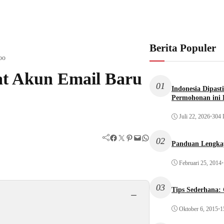
Berita Populer
oo
at Akun Email Baru
01
Indonesia Dipast
Permohonan ini 
Juli 22, 2026
•
304 
Facebook
Twitter
Pinterest
Mail
WhatsApp
02
Panduan Lengka
Februari 25, 2014
•
03
Tips Sederhana:
−
Oktober 6, 2015
•
1