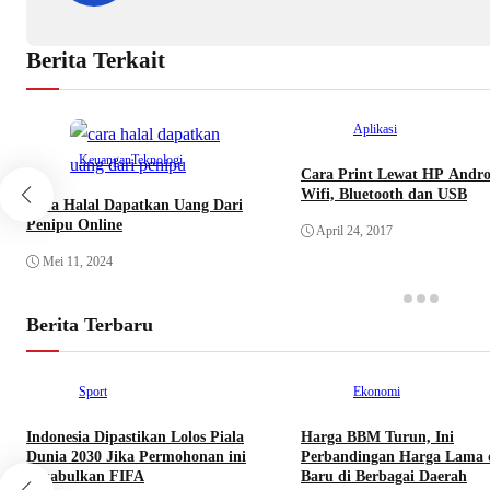
Berita Terkait
Aplikasi
Keuangan
Teknologi
Cara Print Lewat HP Andro
Wifi, Bluetooth dan USB
Cara Halal Dapatkan Uang Dari
Penipu Online
April 24, 2017
Mei 11, 2024
Berita Terbaru
Sport
Ekonomi
Indonesia Dipastikan Lolos Piala
Harga BBM Turun, Ini
Dunia 2030 Jika Permohonan ini
Perbandingan Harga Lama 
Dikabulkan FIFA
Baru di Berbagai Daerah