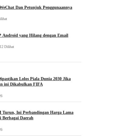
 WeChat Dan Petunjuk Penggunaannya
lihat
 Android yang Hilang dengan Email
12 Dilihat
Dipastikan Lolos Piala Dunia 2030 Jika
n ini Dikabulkan FIFA
26
 Turun, Ini Perbandingan Harga Lama
i Berbagai Daerah
26