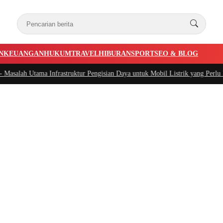
N
KEUANGAN
HUKUM
TRAVEL
HIBURAN
SPORT
SEO & BLOG
salah Utama Infrastruktur Pengisian Daya untuk Mobil Listrik yang Perlu Dipe