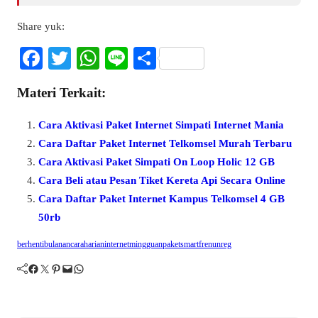
Share yuk:
Fa
T
W
Li
S
ce
wi
ha
ne
ha
Materi Terkait:
bo
tte
ts
re
ok
r
A
Cara Aktivasi Paket Internet Simpati Internet Mania
pp
Cara Daftar Paket Internet Telkomsel Murah Terbaru
Cara Aktivasi Paket Simpati On Loop Holic 12 GB
Cara Beli atau Pesan Tiket Kereta Api Secara Online
Cara Daftar Paket Internet Kampus Telkomsel 4 GB
50rb
berhenti
bulanan
cara
harian
internet
mingguan
paket
smartfren
unreg
Facebook
Twitter
Pinterest
Mail
WhatsApp