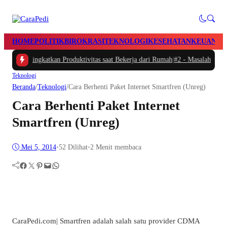
HOME
POLITIK
BIROKRASI
TEKNOLOGI
KESEHATAN
KEUANGA
dan Meningkatkan Produktivitas saat Bekerja dari Rumah
|
#2 -
Masalah Utama I
Teknologi
Beranda
/
Teknologi
/
Cara Berhenti Paket Internet Smartfren (Unreg)
Cara Berhenti Paket Internet
Smartfren (Unreg)
Mei 5, 2014
•
52
Dilihat
•
2 Menit membaca
Facebook
Twitter
Pinterest
Mail
WhatsApp
CaraPedi.com| Smartfren adalah salah satu provider CDMA