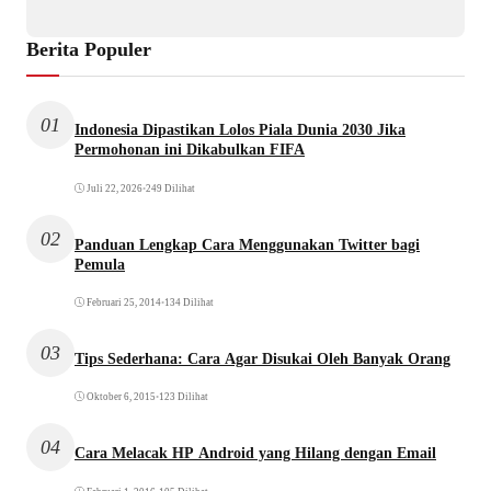
Berita Populer
01
Indonesia Dipastikan Lolos Piala Dunia 2030 Jika
Permohonan ini Dikabulkan FIFA
Juli 22, 2026
•
249 Dilihat
02
Panduan Lengkap Cara Menggunakan Twitter bagi
Pemula
Februari 25, 2014
•
134 Dilihat
03
Tips Sederhana: Cara Agar Disukai Oleh Banyak Orang
Oktober 6, 2015
•
123 Dilihat
04
Cara Melacak HP Android yang Hilang dengan Email