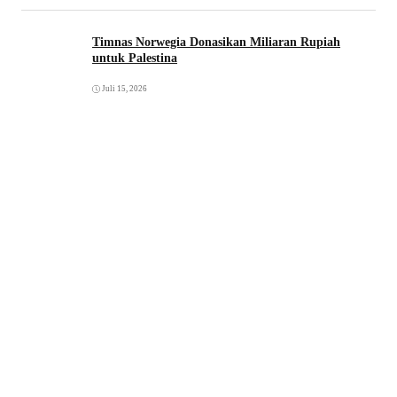
Timnas Norwegia Donasikan Miliaran Rupiah
untuk Palestina
Juli 15, 2026