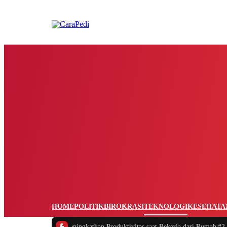
HOME
POLITIK
BIROKRASI
TEKNOLOGI
KESEHATA
gatur Waktu dan Meningkatkan Produktivitas saat Bekerja dari Rumah
|
#2 -
Mas