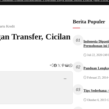
Berita Populer
artu Kredit
an Transfer, Cicilan
01
Indonesia Dipast
Permohonan ini 
Juli 22, 2026
•
249 
Facebook
Twitter
Pinterest
Mail
WhatsApp
02
Panduan Lengka
−
Februari 25, 2014
•
03
Tips Sederhana:
Oktober 6, 2015
•
1