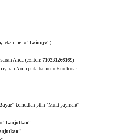
ia, tekan menu “
Lainnya
“)
esanan Anda (contoh:
710331266169
)
mbayaran Anda pada halaman Konfirmasi
Bayar
” kemudian pilih “Multi payment”
an “
Lanjutkan
“
anjutkan
“
n
“