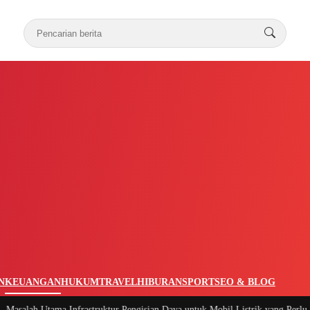
N
KEUANGAN
HUKUM
TRAVEL
HIBURAN
SPORT
SEO & BLOG
alah Utama Infrastruktur Pengisian Daya untuk Mobil Listrik yang Perlu Dipe