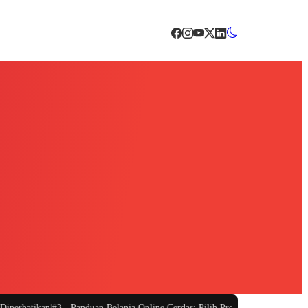
rhatikan
|
#3 -
Panduan Belanja Online Cerdas: Pilih Produk dengan Bijak dan H