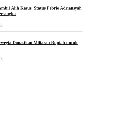
mbil Alih Kasus, Status Febrie Adriansyah
ersangka
26
wegia Donasikan Miliaran Rupiah untuk
26