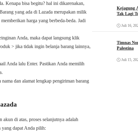
. Kenapa bisa begitu? hal ini dikarenakan,
Kejagung A
. Barang yang ada di Lazada merupakan milik
Tak Lagi T
nya memberikan harga yang berbeda-beda. Jadi
Juli 16, 20
keinginan Anda, maka dapat langsung klik
Timnas Nor
duk > jika tidak ingin belanja barang lainnya,
Palestina
Juli 15, 20
il Anda lalu Enter. Pastikan Anda memilih
a.
an nama dan alamat lengkap pengiriman barang
Lazada
akun di atas, proses selanjutnya adalah
yang dapat Anda pilih: