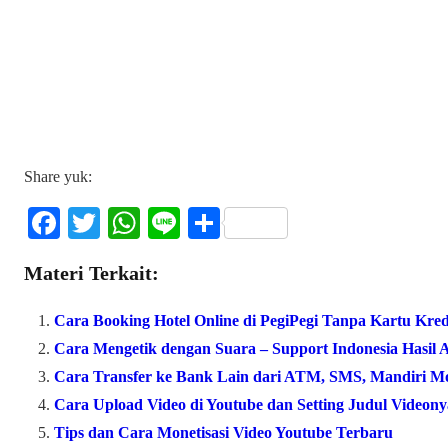
Share yuk:
Fa
T
W
Li
S
ce
wi
ha
ne
ha
Materi Terkait:
bo
tte
ts
re
ok
r
A
Cara Booking Hotel Online di PegiPegi Tanpa Kartu Kred
pp
Cara Mengetik dengan Suara – Support Indonesia Hasil 
Cara Transfer ke Bank Lain dari ATM, SMS, Mandiri Mo
Cara Upload Video di Youtube dan Setting Judul Videony
Tips dan Cara Monetisasi Video Youtube Terbaru