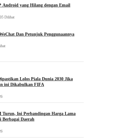
 Android yang Hilang dengan Email
05 Dilihat
 WeChat Dan Petunjuk Penggunaannya
ihat
Dipastikan Lolos Piala Dunia 2030 Jika
n ini Dikabulkan FIFA
26
 Turun, Ini Perbandingan Harga Lama
i Berbagai Daerah
26