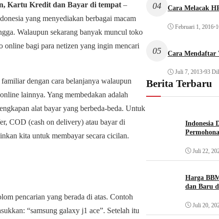
an, Kartu Kredit dan Bayar di tempat
–
04
Cara Melacak HP
Indonesia yang menyediakan berbagai macam
Februari 1, 2016
•
1
tangga. Walaupun sekarang banyak muncul toko
ko online bagi para netizen yang ingin mencari
05
Cara Mendaftar
Juli 7, 2013
•
93 Dil
familiar dengan cara belanjanya walaupun
Berita Terbaru
 online lainnya. Yang membedakan adalah
lengkapan alat bayar yang berbeda-beda. Untuk
er, COD (cash on delivery) atau bayar di
Indonesia 
Permohona
kinkan kita untuk membayar secara cicilan.
Juli 22, 20
Harga BBM
dan Baru d
olom pencarian yang berada di atas. Contoh
Juli 20, 20
kkan: “samsung galaxy j1 ace”. Setelah itu