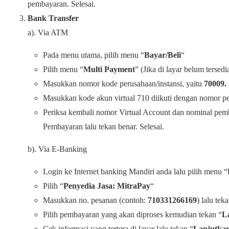
pembayaran. Selesai.
Bank Transfer
a). Via ATM
Pada menu utama, pilih menu “
Bayar/Beli
“
Pilih menu “
Multi Payment
” (Jika di layar belum tersed
Masukkan nomor kode perusahaan/instansi, yaitu
70009.
Masukkan kode akun virtual 710 diikuti dengan nomor p
Periksa kembali nomor Virtual Account dan nominal pe
Pembayaran lalu tekan benar. Selesai.
b). Via E-Banking
Login ke Internet banking Mandiri anda lalu pilih menu “
Pilih “
Penyedia Jasa: MitraPay
“
Masukkan no. pesanan (contoh:
710331266169
) lalu tek
Pilih pembayaran yang akan diproses kemudian tekan “
L
Cek informasi yang tertera di layar lalu tekan “
Lanjutka