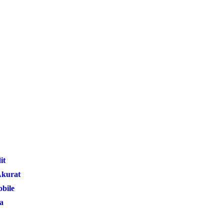
it
Akurat
bile
a