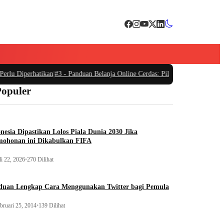
rlu Diperhatikan
|
#3 -
Panduan Belanja Online Cerdas: Pilih Produk dengan Bij
Populer
nesia Dipastikan Lolos Piala Dunia 2030 Jika
mohonan ini Dikabulkan FIFA
li 22, 2026
•
270 Dilihat
duan Lengkap Cara Menggunakan Twitter bagi Pemula
bruari 25, 2014
•
139 Dilihat