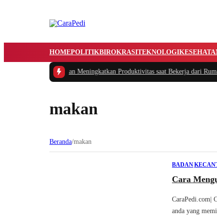
HOME
POLITIK
BIROKRASI
TEKNOLOGI
KESEHATA
rdas Mengatur Waktu dan Meningkatkan Produktivitas saat Bekerja dari Rumah
makan
Beranda
/
makan
BADAN
|
KECAN
Cara Mengu
CaraPedi.com| C
anda yang memil