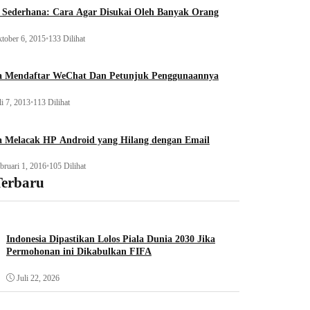
 Sederhana: Cara Agar Disukai Oleh Banyak Orang
tober 6, 2015
•
133 Dilihat
a Mendaftar WeChat Dan Petunjuk Penggunaannya
li 7, 2013
•
113 Dilihat
a Melacak HP Android yang Hilang dengan Email
bruari 1, 2016
•
105 Dilihat
Terbaru
Indonesia Dipastikan Lolos Piala Dunia 2030 Jika
Permohonan ini Dikabulkan FIFA
Juli 22, 2026