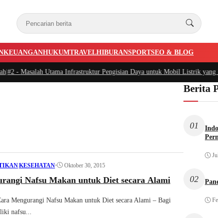
N
KEUANGAN
HUKUM
TRAVEL
HIBURAN
SPORT
SEO & BLOG
|
#2 -
Masalah Utama Infrastruktur Pengisian Daya untuk Mobil Listrik yang Pe
Berita 
01
Indo
Per
Ju
•
Oktober 30, 2015
TIKAN
|
KESEHATAN
02
rangi Nafsu Makan untuk Diet secara Alami
Pan
ara Mengurangi Nafsu Makan untuk Diet secara Alami – Bagi
Fe
iki nafsu...