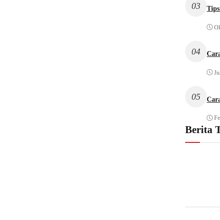
03
Tips
Ok
04
Car
Ju
05
Car
Fe
Berita 