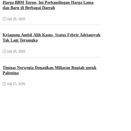
Harga BBM Turun, Ini Perbandingan Harga Lama
dan Baru di Berbagai Daerah
Juli 20, 2026
Kejagung Ambil Alih Kasus, Status Febrie Adriansyah
Tak Lagi Tersangka
Juli 16, 2026
Timnas Norwegia Donasikan Miliaran Rupiah untuk
Palestina
Juli 15, 2026