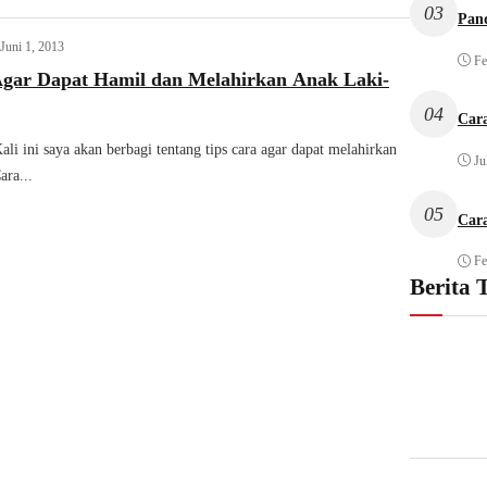
03
Pan
Juni 1, 2013
Fe
Agar Dapat Hamil dan Melahirkan Anak Laki-
04
Car
li ini saya akan berbagi tentang tips cara agar dapat melahirkan
Ju
ara...
05
Car
Fe
Berita 