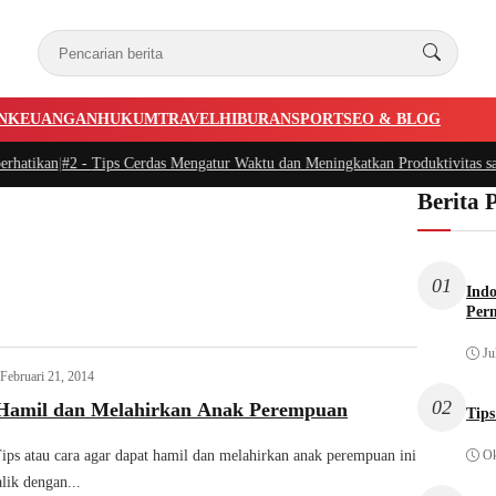
N
KEUANGAN
HUKUM
TRAVEL
HIBURAN
SPORT
SEO & BLOG
hatikan
|
#2 -
Tips Cerdas Mengatur Waktu dan Meningkatkan Produktivitas saat
Berita 
01
Indo
Per
Ju
Februari 21, 2014
02
Hamil dan Melahirkan Anak Perempuan
Tips
ips atau cara agar dapat hamil dan melahirkan anak perempuan ini
Ok
lik dengan...