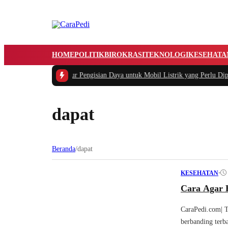
HOME
POLITIK
BIROKRASI
TEKNOLOGI
KESEHATA
lah Utama Infrastruktur Pengisian Daya untuk Mobil Listrik yang Perlu Diper
dapat
Beranda
/
dapat
•
KESEHATAN
Cara Agar 
CaraPedi.com| T
berbanding terba