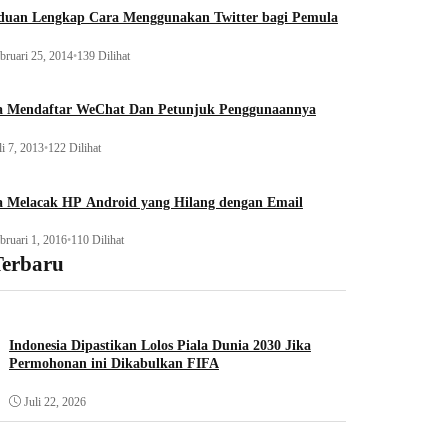
duan Lengkap Cara Menggunakan Twitter bagi Pemula
bruari 25, 2014
•
139 Dilihat
a Mendaftar WeChat Dan Petunjuk Penggunaannya
li 7, 2013
•
122 Dilihat
a Melacak HP Android yang Hilang dengan Email
bruari 1, 2016
•
110 Dilihat
Terbaru
Indonesia Dipastikan Lolos Piala Dunia 2030 Jika
Permohonan ini Dikabulkan FIFA
Juli 22, 2026