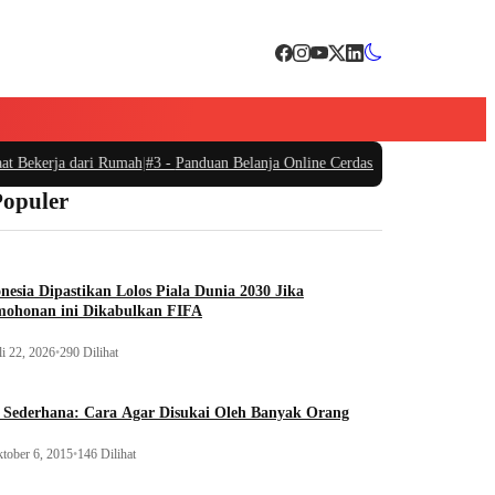
 Bekerja dari Rumah
|
#3 -
Panduan Belanja Online Cerdas: Pilih Produk dengan
Populer
nesia Dipastikan Lolos Piala Dunia 2030 Jika
mohonan ini Dikabulkan FIFA
li 22, 2026
•
290 Dilihat
 Sederhana: Cara Agar Disukai Oleh Banyak Orang
tober 6, 2015
•
146 Dilihat