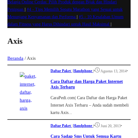
Belanja Online Cerdas: Pilih Produk dengan Bijak dan Hindari
Penipuan
|
#4 -
Tips Memilih Sepatu Marathon yang Sesuai untuk
Menunjang Kenyamanan dan Performa
|
#5 -
10 Kesalahan Umum
dalam Fitness yang Harus Dihindari untuk Hasil Maksimal
|
Axis
Beranda
/
Axis
Daftar Paket
|
Handphone
|
•
•
Agustus 13, 2014
Cara Daftar dan Harga Paket Internet
Axis Terbaru
CaraPedi.com| Cara Daftar dan Harga Paket
Internet Axis Terbaru – Anda sudah membeli
kartu Axis...
Daftar Paket
|
Handphone
|
•
•
Juni 20, 2013
Cara Sadap Sms Untuk Semua Kartu