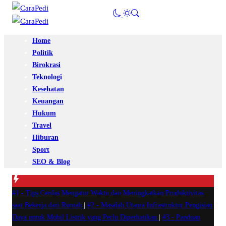
Home
Politik
Birokrasi
Teknologi
Kesehatan
Keuangan
Hukum
Travel
Hiburan
Sport
SEO & Blog
#1 -
Tips Cerdas Mengatur Waktu dan Meningkatkan Produktivitas
saat Bekerja dari Rumah
|
#2 -
Masalah Utama Infrastruktur Pengisian
Daya untuk Mobil Listrik yang Perlu Diperhatikan
|
#3 -
Panduan