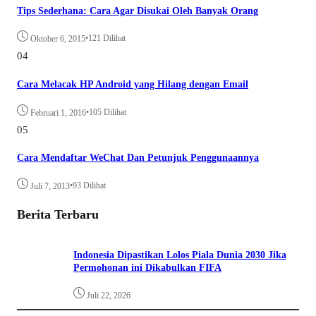
Tips Sederhana: Cara Agar Disukai Oleh Banyak Orang
•
121 Dilihat
Oktober 6, 2015
04
Cara Melacak HP Android yang Hilang dengan Email
•
105 Dilihat
Februari 1, 2016
05
Cara Mendaftar WeChat Dan Petunjuk Penggunaannya
•
93 Dilihat
Juli 7, 2013
Berita Terbaru
Indonesia Dipastikan Lolos Piala Dunia 2030 Jika
Permohonan ini Dikabulkan FIFA
Juli 22, 2026