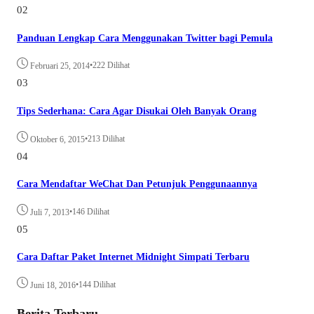
02
Panduan Lengkap Cara Menggunakan Twitter bagi Pemula
•
222 Dilihat
Februari 25, 2014
03
Tips Sederhana: Cara Agar Disukai Oleh Banyak Orang
•
213 Dilihat
Oktober 6, 2015
04
Cara Mendaftar WeChat Dan Petunjuk Penggunaannya
•
146 Dilihat
Juli 7, 2013
05
Cara Daftar Paket Internet Midnight Simpati Terbaru
•
144 Dilihat
Juni 18, 2016
Berita Terbaru