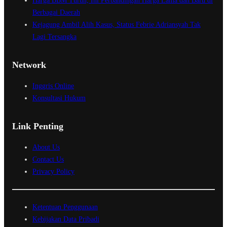
Harga BBM Turun, Ini Perbandingan Harga Lama dan Baru di
Berbagai Daerah
Kejagung Ambil Alih Kasus, Status Febrie Adriansyah Tak
Lagi Tersangka
Network
Inggris Online
Konsultasi Hukum
Link Penting
About Us
Contact Us
Privacy Policy
Ketentuan Penggunaan
Kebijakan Data Pribadi