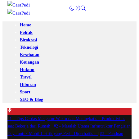
Home
Politik
Birokrasi
Teknologi
Kesehatan
Keuangan
Hukum
Travel
Hiburan
Sport
SEO & Blog
#1 -
Tips Cerdas Mengatur Waktu dan Meningkatkan Produktivitas
saat Bekerja dari Rumah
|
#2 -
Masalah Utama Infrastruktur Pengisian
Daya untuk Mobil Listrik yang Perlu Diperhatikan
|
#3 -
Panduan