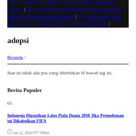
Belanja Online Cerdas: Pilih Produk dengan Bijak dan Hindari
Penipuan
|
#4 -
Tips Memilih Sepatu Marathon yang Sesuai untuk
Menunjang Kenyamanan dan Performa
|
#5 -
10 Kesalahan Umum
dalam Fitness yang Harus Dihindari untuk Hasil Maksimal
|
adopsi
Beranda
/
Saat ini tidak ada pos yang diterbitkan di bawah tag ini.
Berita Populer
01
Indonesia Dipastikan Lolos Piala Dunia 2030 Jika Permohonan
ini Dikabulkan FIFA
•
357 Dilihat
Juli 22, 2026