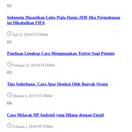
01
Indonesia Dipastikan Lolos Piala Dunia 2030 Jika Permohonan
ini Dikabulkan FIFA
•
253 Dilihat
Juli 22, 2026
02
Panduan Lengkap Cara Menggunakan Twitter bagi Pemula
•
134 Dilihat
Februari 25, 2014
03
Tips Sederhana: Cara Agar Disukai Oleh Banyak Orang
•
131 Dilihat
Oktober 6, 2015
04
Cara Melacak HP Android yang Hilang dengan Email
•
105 Dilihat
Februari 1, 2016