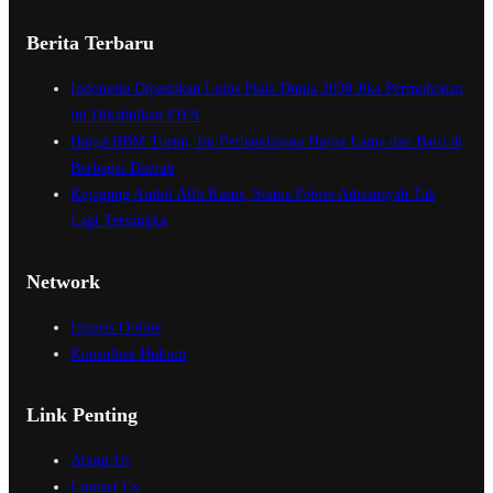
Berita Terbaru
Indonesia Dipastikan Lolos Piala Dunia 2030 Jika Permohonan
ini Dikabulkan FIFA
Harga BBM Turun, Ini Perbandingan Harga Lama dan Baru di
Berbagai Daerah
Kejagung Ambil Alih Kasus, Status Febrie Adriansyah Tak
Lagi Tersangka
Network
Inggris Online
Konsultasi Hukum
Link Penting
About Us
Contact Us