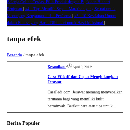
Belanja Online Cerdas: Pilih Produk dengan Bijak dan Hindari
Penipuan
|
#4 -
Tips Memilih Sepatu Marathon yang Sesuai untuk
Menunjang Kenyamanan dan Performa
|
#5 -
10 Kesalahan Umum
dalam Fitness yang Harus Dihindari untuk Hasil Maksimal
|
tanpa efek
Beranda
/
tanpa efek
Kecantikan
|
•
•
April 9, 2013
Cara Efektif dan Cepat Menghilangkan
Jerawat
CaraPedi.com| Jerawat memang menyebalkan
terutama bagi yang memiliki kulit
berminyak. Berikut cara atau tips untuk...
Berita Populer