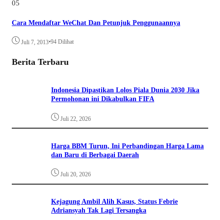
05
Cara Mendaftar WeChat Dan Petunjuk Penggunaannya
•
94 Dilihat
Juli 7, 2013
Berita Terbaru
Indonesia Dipastikan Lolos Piala Dunia 2030 Jika
Permohonan ini Dikabulkan FIFA
Juli 22, 2026
Harga BBM Turun, Ini Perbandingan Harga Lama
dan Baru di Berbagai Daerah
Juli 20, 2026
Kejagung Ambil Alih Kasus, Status Febrie
Adriansyah Tak Lagi Tersangka