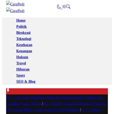
Home
Politik
Birokrasi
Teknologi
Kesehatan
Keuangan
Hukum
Travel
Hiburan
Sport
SEO & Blog
#1 -
Tips Cerdas Mengatur Waktu dan Meningkatkan Produktivitas
saat Bekerja dari Rumah
|
#2 -
Masalah Utama Infrastruktur Pengisian
Daya untuk Mobil Listrik yang Perlu Diperhatikan
|
#3 -
Panduan