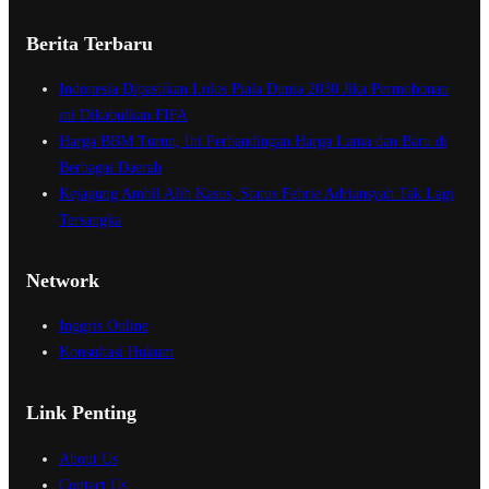
Berita Terbaru
Indonesia Dipastikan Lolos Piala Dunia 2030 Jika Permohonan
ini Dikabulkan FIFA
Harga BBM Turun, Ini Perbandingan Harga Lama dan Baru di
Berbagai Daerah
Kejagung Ambil Alih Kasus, Status Febrie Adriansyah Tak Lagi
Tersangka
Network
Inggris Online
Konsultasi Hukum
Link Penting
About Us
Contact Us