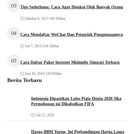
03
Tips Sederhana: Cara Agar Disukai Oleh Banyak Orang
Oktober 6, 2015
•
190 Dilihat
04
Cara Mendaftar WeChat Dan Petunjuk Penggunaannya
Juli 7, 2013
•
134 Dilihat
05
Cara Daftar Paket Internet Midnight Simpati Terbaru
Juni 18, 2016
•
120 Dilihat
Berita Terbaru
Indonesia Dipastikan Lolos Piala Dunia 2030 Jika
Permohonan ini Dikabulkan FIFA
Juli 22, 2026
Harga BBM Turun, Ini Perbandingan Harga Lama