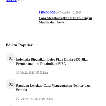
Beranda
/
stres
•
Desember 16, 2013
PSIKOLOGI
Cara Menghilangkan STRES dengan
Mudah dan Asyik
Berita Populer
01
Indonesia Dipastikan Lolos Piala Dunia 2030 Jika
Permohonan ini Dikabulkan FIFA
Juli 22, 2026
•
335 Dilihat
02
Panduan Lengkap Cara Menggunakan Twitter bagi
Pemula
Februari 25, 2014
•
200 Dilihat