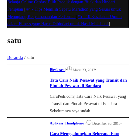
Belanja Online Cerdas: Pilih Produk dengan Bijak dan Hindari
Penipuan
|
#4 -
Tips Memilih Sepatu Marathon yang Sesuai untuk
Menunjang Kenyamanan dan Performa
|
#5 -
10 Kesalahan Umum
dalam Fitness yang Harus Dihindari untuk Hasil Maksimal
|
satu
Beranda
/
satu
Birokrasi
|
•
•
Maret 23, 2017
Tata Cara Naik Pesawat yang Transit dan
Pindah Pesawat di Bandara
CaraPedi.com| Tata Cara Naik Pesawat yang
Transit dan Pindah Pesawat di Bandara –
Sebelumnya saya sudah...
Aplikasi
|
Handphone
|
•
•
Desember 30, 2015
Cara Menggabungkan Beberapa Foto