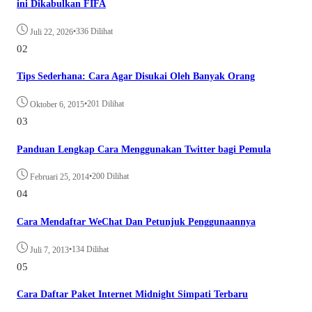
ini Dikabulkan FIFA
•
336 Dilihat
Juli 22, 2026
02
Tips Sederhana: Cara Agar Disukai Oleh Banyak Orang
•
201 Dilihat
Oktober 6, 2015
03
Panduan Lengkap Cara Menggunakan Twitter bagi Pemula
•
200 Dilihat
Februari 25, 2014
04
Cara Mendaftar WeChat Dan Petunjuk Penggunaannya
•
134 Dilihat
Juli 7, 2013
05
Cara Daftar Paket Internet Midnight Simpati Terbaru