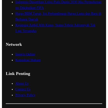
Indonesia Dipastikan Lolos Piala Dunia 2030 Jika Permohonan
ini Dikabulkan FIFA
Harga BBM Turun, Ini Perbandingan Harga Lama dan Baru di
Berbagai Daerah
Kejagung Ambil Alih Kasus, Status Febrie Adriansyah Tak
Lagi Tersangka
Network
Inggris Online
Konsultasi Hukum
Link Penting
About Us
Contact Us
Privacy Policy