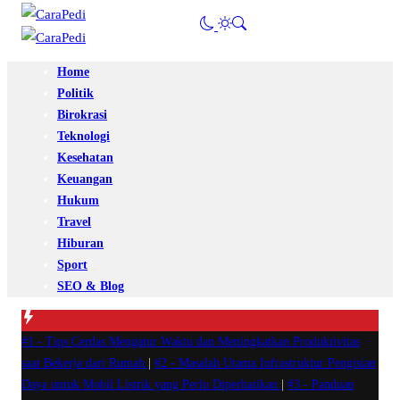
Home
Politik
Birokrasi
Teknologi
Kesehatan
Keuangan
Hukum
Travel
Hiburan
Sport
SEO & Blog
#1 -
Tips Cerdas Mengatur Waktu dan Meningkatkan Produktivitas
saat Bekerja dari Rumah
|
#2 -
Masalah Utama Infrastruktur Pengisian
Daya untuk Mobil Listrik yang Perlu Diperhatikan
|
#3 -
Panduan