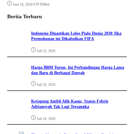
•
129 Dilihat
Juni 18, 2016
Berita Terbaru
Indonesia Dipastikan Lolos Piala Dunia 2030 Jika
Permohonan ini Dikabulkan FIFA
Juli 22, 2026
Harga BBM Turun, Ini Perbandingan Harga Lama
dan Baru di Berbagai Daerah
Juli 20, 2026
Kejagung Ambil Alih Kasus, Status Febrie
Adriansyah Tak Lagi Tersangka
Juli 16, 2026