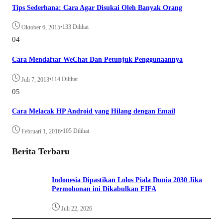
Tips Sederhana: Cara Agar Disukai Oleh Banyak Orang
•
133 Dilihat
Oktober 6, 2015
04
Cara Mendaftar WeChat Dan Petunjuk Penggunaannya
•
114 Dilihat
Juli 7, 2013
05
Cara Melacak HP Android yang Hilang dengan Email
•
105 Dilihat
Februari 1, 2016
Berita Terbaru
Indonesia Dipastikan Lolos Piala Dunia 2030 Jika
Permohonan ini Dikabulkan FIFA
Juli 22, 2026