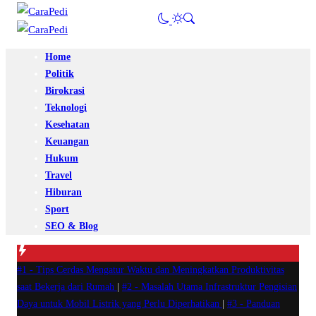
Home
Politik
Birokrasi
Teknologi
Kesehatan
Keuangan
Hukum
Travel
Hiburan
Sport
SEO & Blog
#1 -
Tips Cerdas Mengatur Waktu dan Meningkatkan Produktivitas
saat Bekerja dari Rumah
|
#2 -
Masalah Utama Infrastruktur Pengisian
Daya untuk Mobil Listrik yang Perlu Diperhatikan
|
#3 -
Panduan