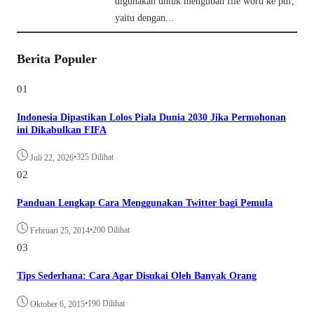
digunakan untuk mengubah file word ke pdf,
yaitu dengan...
Berita Populer
01
Indonesia Dipastikan Lolos Piala Dunia 2030 Jika Permohonan
ini Dikabulkan FIFA
•
325 Dilihat
Juli 22, 2026
02
Panduan Lengkap Cara Menggunakan Twitter bagi Pemula
•
200 Dilihat
Februari 25, 2014
03
Tips Sederhana: Cara Agar Disukai Oleh Banyak Orang
•
190 Dilihat
Oktober 6, 2015