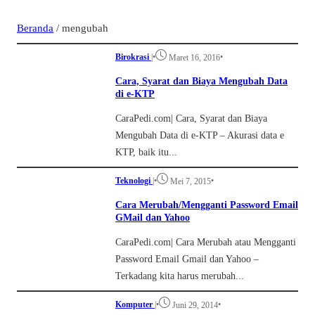
Beranda
/
mengubah
Birokrasi
|
•
•
Maret 16, 2016
Cara, Syarat dan Biaya Mengubah Data
di e-KTP
CaraPedi.com| Cara, Syarat dan Biaya
Mengubah Data di e-KTP – Akurasi data e
KTP, baik itu...
Teknologi
|
•
•
Mei 7, 2015
Cara Merubah/Mengganti Password Email
GMail dan Yahoo
CaraPedi.com| Cara Merubah atau Mengganti
Password Email Gmail dan Yahoo –
Terkadang kita harus merubah...
Komputer
|
•
•
Juni 29, 2014