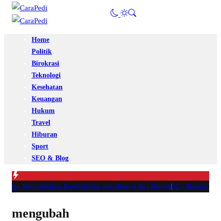
Home
Politik
Birokrasi
Teknologi
Kesehatan
Keuangan
Hukum
Travel
Hiburan
Sport
SEO & Blog
u dan Meningkatkan Produktivitas saat Bekerja dari Rumah
|
#2 -
Masalah Utama
mengubah