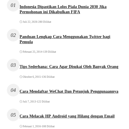
01
Indonesia Dipastikan Lolos Piala Dunia 2030 Jika
Permohonan ini Dikabulkan FIFA
Juli 22, 2026
•
280 Dilihat
02
Panduan Lengkap Cara Menggunakan Twitter bagi
Pemula
Februari 25, 2014
•
139 Dilihat
03
Tips Sederhana: Cara Agar Disukai Oleh Banyak Orang
Oktober 6, 2015
•
136 Dilihat
04
Cara Mendaftar WeChat Dan Petunjuk Penggunaannya
Juli 7, 2013
•
122 Dilihat
05
Cara Melacak HP Android yang Hilang dengan Email
Februari 1, 2016
•
108 Dilihat