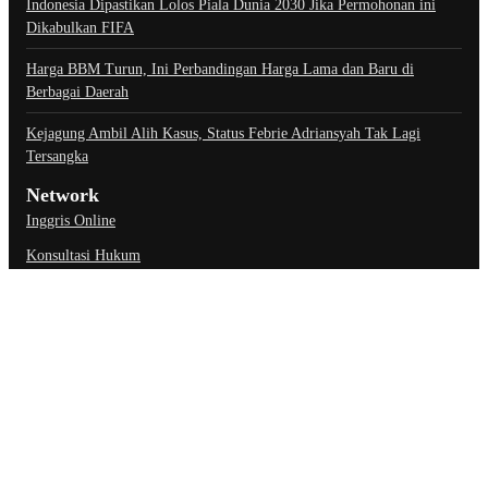
Indonesia Dipastikan Lolos Piala Dunia 2030 Jika Permohonan ini
Dikabulkan FIFA
Harga BBM Turun, Ini Perbandingan Harga Lama dan Baru di
Berbagai Daerah
Kejagung Ambil Alih Kasus, Status Febrie Adriansyah Tak Lagi
Tersangka
Network
Inggris Online
Konsultasi Hukum
Link Penting
About Us
Contact Us
Privacy Policy
Ketentuan Penggunaan
Kebijakan Data Pribadi