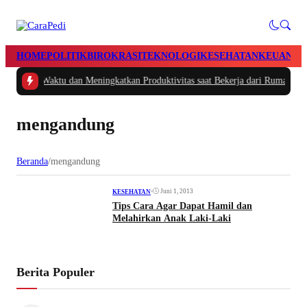
HOME
POLITIK
BIROKRASI
TEKNOLOGI
KESEHATAN
KEUANGA
Mengatur Waktu dan Meningkatkan Produktivitas saat Bekerja dari Rumah
|
#2 
mengandung
Beranda
/
mengandung
•
Juni 1, 2013
KESEHATAN
Tips Cara Agar Dapat Hamil dan
Melahirkan Anak Laki-Laki
Berita Populer