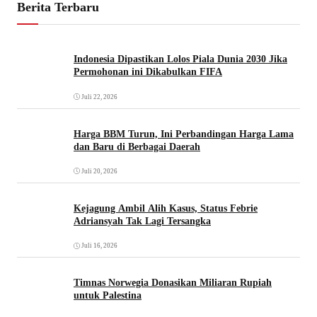
Berita Terbaru
Indonesia Dipastikan Lolos Piala Dunia 2030 Jika
Permohonan ini Dikabulkan FIFA
Juli 22, 2026
Harga BBM Turun, Ini Perbandingan Harga Lama
dan Baru di Berbagai Daerah
Juli 20, 2026
Kejagung Ambil Alih Kasus, Status Febrie
Adriansyah Tak Lagi Tersangka
Juli 16, 2026
Timnas Norwegia Donasikan Miliaran Rupiah
untuk Palestina