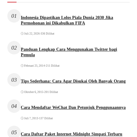
01
Indonesia Dipastikan Lolos Piala Dunia 2030 Jika
Permohonan ini Dikabulkan FIFA
Juli 22, 2026
•
336 Dilihat
02
Panduan Lengkap Cara Menggunakan Twitter bagi
Pemula
Februari 25, 2014
•
211 Dilihat
03
Tips Sederhana: Cara Agar Disukai Oleh Banyak Orang
Oktober 6, 2015
•
201 Dilihat
04
Cara Mendaftar WeChat Dan Petunjuk Penggunaannya
Juli 7, 2013
•
137 Dilihat
05
Cara Daftar Paket Internet Midnight Simpati Terbaru