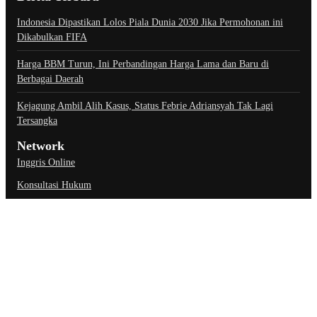
Indonesia Dipastikan Lolos Piala Dunia 2030 Jika Permohonan ini
Dikabulkan FIFA
Harga BBM Turun, Ini Perbandingan Harga Lama dan Baru di
Berbagai Daerah
Kejagung Ambil Alih Kasus, Status Febrie Adriansyah Tak Lagi
Tersangka
Network
Inggris Online
Konsultasi Hukum
Link Penting
About Us
Contact Us
Privacy Policy