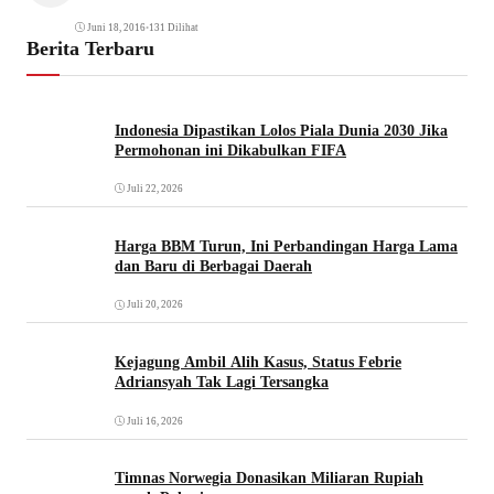
Juni 18, 2016
•
131 Dilihat
Berita Terbaru
Indonesia Dipastikan Lolos Piala Dunia 2030 Jika
Permohonan ini Dikabulkan FIFA
Juli 22, 2026
Harga BBM Turun, Ini Perbandingan Harga Lama
dan Baru di Berbagai Daerah
Juli 20, 2026
Kejagung Ambil Alih Kasus, Status Febrie
Adriansyah Tak Lagi Tersangka
Juli 16, 2026
Timnas Norwegia Donasikan Miliaran Rupiah