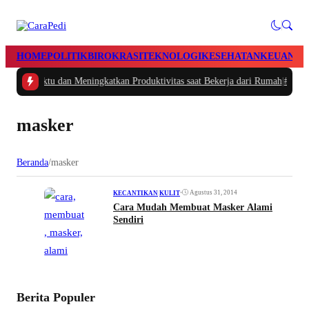
HOME
POLITIK
BIROKRASI
TEKNOLOGI
KESEHATAN
KEUANGA
gatur Waktu dan Meningkatkan Produktivitas saat Bekerja dari Rumah
|
#2 -
Ma
masker
Beranda
/
masker
•
Agustus 31, 2014
KECANTIKAN
|
KULIT
Cara Mudah Membuat Masker Alami
Sendiri
Berita Populer