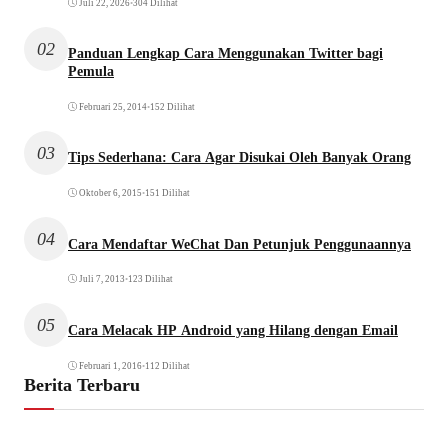
Juli 22, 2026
•
304 Dilihat
02
Panduan Lengkap Cara Menggunakan Twitter bagi
Pemula
Februari 25, 2014
•
152 Dilihat
03
Tips Sederhana: Cara Agar Disukai Oleh Banyak Orang
Oktober 6, 2015
•
151 Dilihat
04
Cara Mendaftar WeChat Dan Petunjuk Penggunaannya
Juli 7, 2013
•
123 Dilihat
05
Cara Melacak HP Android yang Hilang dengan Email
Februari 1, 2016
•
112 Dilihat
Berita Terbaru