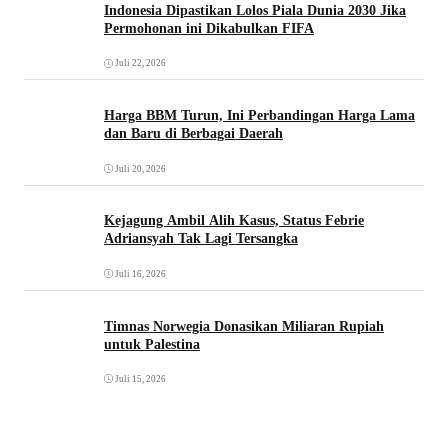
Indonesia Dipastikan Lolos Piala Dunia 2030 Jika
Permohonan ini Dikabulkan FIFA
Juli 22, 2026
Harga BBM Turun, Ini Perbandingan Harga Lama
dan Baru di Berbagai Daerah
Juli 20, 2026
Kejagung Ambil Alih Kasus, Status Febrie
Adriansyah Tak Lagi Tersangka
Juli 16, 2026
Timnas Norwegia Donasikan Miliaran Rupiah
untuk Palestina
Juli 15, 2026