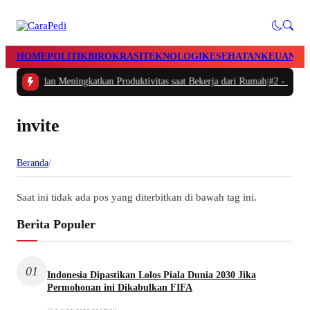
HOME
POLITIK
BIROKRASI
TEKNOLOGI
KESEHATAN
KEUANGA
ur Waktu dan Meningkatkan Produktivitas saat Bekerja dari Rumah
|
#2 -
Masala
invite
Beranda
/
Saat ini tidak ada pos yang diterbitkan di bawah tag ini.
Berita Populer
01
Indonesia Dipastikan Lolos Piala Dunia 2030 Jika
Permohonan ini Dikabulkan FIFA