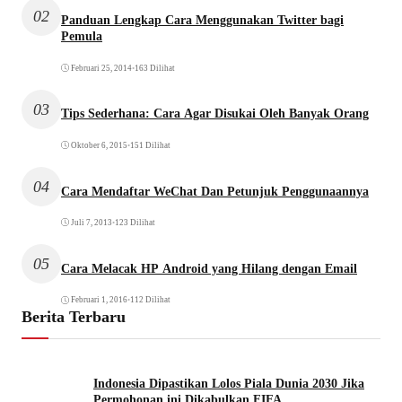
02
Panduan Lengkap Cara Menggunakan Twitter bagi
Pemula
Februari 25, 2014
•
163 Dilihat
03
Tips Sederhana: Cara Agar Disukai Oleh Banyak Orang
Oktober 6, 2015
•
151 Dilihat
04
Cara Mendaftar WeChat Dan Petunjuk Penggunaannya
Juli 7, 2013
•
123 Dilihat
05
Cara Melacak HP Android yang Hilang dengan Email
Februari 1, 2016
•
112 Dilihat
Berita Terbaru
Indonesia Dipastikan Lolos Piala Dunia 2030 Jika
Permohonan ini Dikabulkan FIFA