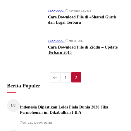
•
November 13, 2013
TEKNOLOGI
Cara Download File di 4Shared Gratis
dan Legal Terbaru
•
Mei 28, 2013
TEKNOLOGI
Cara Download File di Ziddu – Update
Terbaru 2015
1
2
Berita Populer
01
Indonesia Dipastikan Lolos Piala Dunia 2030 Jika
Permohonan ini Dikabulkan FIFA
Juli 22, 2026
•
304 Dilihat