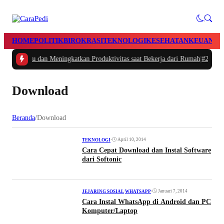
HOME
POLITIK
BIROKRASI
TEKNOLOGI
KESEHATAN
KEUANGA
tur Waktu dan Meningkatkan Produktivitas saat Bekerja dari Rumah
|
#2 -
Masa
Download
Beranda
/
Download
•
April 10, 2014
TEKNOLOGI
Cara Cepat Download dan Instal Software
dari Softonic
•
Januari 7, 2014
JEJARING SOSIAL
|
WHATSAPP
Cara Instal WhatsApp di Android dan PC
Komputer/Laptop