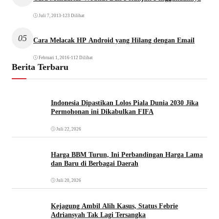
Juli 7, 2013
•
123 Dilihat
05
Cara Melacak HP Android yang Hilang dengan Email
Februari 1, 2016
•
112 Dilihat
Berita Terbaru
Indonesia Dipastikan Lolos Piala Dunia 2030 Jika
Permohonan ini Dikabulkan FIFA
Juli 22, 2026
Harga BBM Turun, Ini Perbandingan Harga Lama
dan Baru di Berbagai Daerah
Juli 20, 2026
Kejagung Ambil Alih Kasus, Status Febrie
Adriansyah Tak Lagi Tersangka