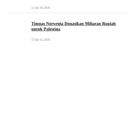
Juli 16, 2026
Timnas Norwegia Donasikan Miliaran Rupiah
untuk Palestina
Juli 15, 2026