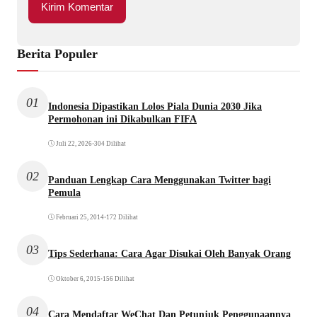
Berita Populer
01
Indonesia Dipastikan Lolos Piala Dunia 2030 Jika
Permohonan ini Dikabulkan FIFA
Juli 22, 2026
•
304 Dilihat
02
Panduan Lengkap Cara Menggunakan Twitter bagi
Pemula
Februari 25, 2014
•
172 Dilihat
03
Tips Sederhana: Cara Agar Disukai Oleh Banyak Orang
Oktober 6, 2015
•
156 Dilihat
04
Cara Mendaftar WeChat Dan Petunjuk Penggunaannya