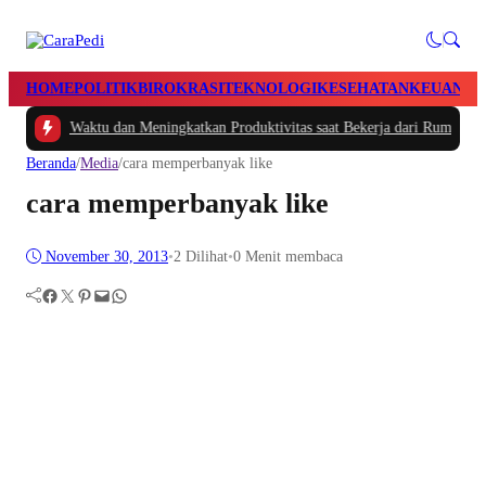
HOME
POLITIK
BIROKRASI
TEKNOLOGI
KESEHATAN
KEUANGA
Mengatur Waktu dan Meningkatkan Produktivitas saat Bekerja dari Rumah
|
#2 
Beranda
/
Media
/
cara memperbanyak like
cara memperbanyak like
November 30, 2013
•
2
Dilihat
•
0 Menit membaca
Facebook
Twitter
Pinterest
Mail
WhatsApp