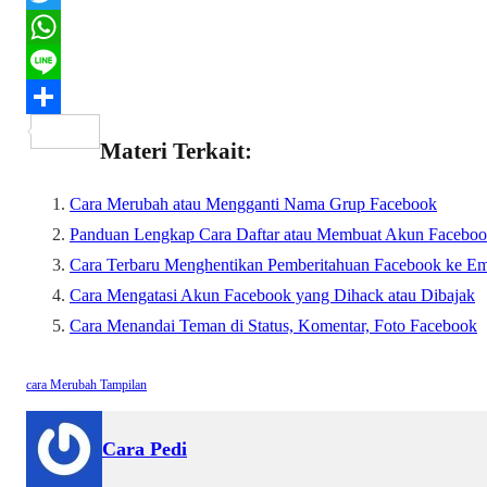
a
T
c
w
W
e
i
h
L
b
t
a
i
S
Materi Terkait:
o
t
t
n
h
o
e
s
e
a
Cara Merubah atau Mengganti Nama Grup Facebook
Panduan Lengkap Cara Daftar atau Membuat Akun Facebo
k
r
A
r
Cara Terbaru Menghentikan Pemberitahuan Facebook ke Em
p
e
Cara Mengatasi Akun Facebook yang Dihack atau Dibajak
p
Cara Menandai Teman di Status, Komentar, Foto Facebook
cara
Merubah
Tampilan
Cara Pedi