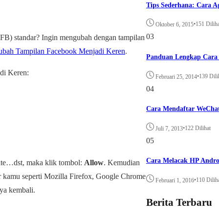
Tips Sederhana: Cara A
•
151 Dilih
Oktober 6, 2015
03
(FB) standar? Ingin mengubah dengan tampilan
ubah Tampilan Facebook Menjadi Keren
.
Panduan Lengkap Cara 
di Keren:
•
139 Dili
Februari 25, 2014
04
Cara Mendaftar WeCha
•
122 Dilihat
Juli 7, 2013
05
Cara Melacak HP Andro
 site…dst, maka klik tombol:
Allow
. Kemudian
ser kamu seperti Mozilla Firefox, Google Chrome
•
110 Dilih
Februari 1, 2016
ya kembali.
Berita Terbaru