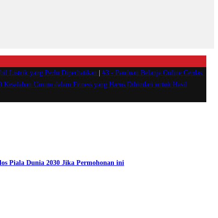
il Listrik yang Perlu Diperhatikan
|
#3 -
Panduan Belanja Online Cerdas:
0 Kesalahan Umum dalam Fitness yang Harus Dihindari untuk Hasil
los Piala Dunia 2030 Jika Permohonan ini