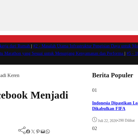
ekerja dari Rumah
|
#2 -
Masalah Utama Infrastruktur Pengisian Daya untuk Mob
atu Marathon yang Sesuai untuk Menunjang Kenyamanan dan Performa
|
#5 -
1
Berita Populer
adi Keren
01
cebook Menjadi
Indonesia Dipastikan Lo
Dikabulkan FIFA
•
290 Dilihat
Juli 22, 2026
02
Facebook
Twitter
Pinterest
Mail
WhatsApp