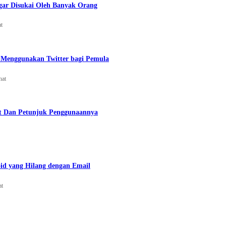
gar Disukai Oleh Banyak Orang
at
Menggunakan Twitter bagi Pemula
hat
t Dan Petunjuk Penggunaannya
id yang Hilang dengan Email
at