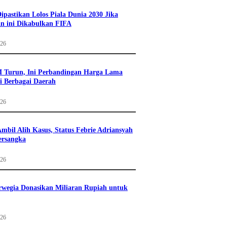
Dipastikan Lolos Piala Dunia 2030 Jika
n ini Dikabulkan FIFA
026
 Turun, Ini Perbandingan Harga Lama
i Berbagai Daerah
026
mbil Alih Kasus, Status Febrie Adriansyah
ersangka
026
wegia Donasikan Miliaran Rupiah untuk
026