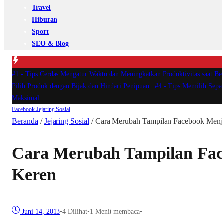
Travel
Hiburan
Sport
SEO & Blog
#1 -
Tips Cerdas Mengatur Waktu dan Meningkatkan Produktivitas saat B
Pilih Produk dengan Bijak dan Hindari Penipuan
|
#4 -
Tips Memilih Sep
Maksimal
|
Facebook
Jejaring Sosial
Beranda
/
Jejaring Sosial
/
Cara Merubah Tampilan Facebook Menj
Cara Merubah Tampilan Fa
Keren
Juni 14, 2013
•
4
Dilihat
•
1 Menit membaca
•