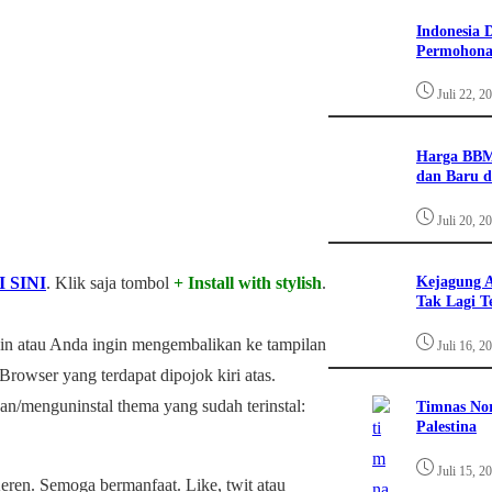
Indonesia 
Permohona
Juli 22, 2
Harga BBM
dan Baru d
Juli 20, 2
Kejagung A
I SINI
. Klik saja tombol
+ Install with stylish
.
Tak Lagi T
lain atau Anda ingin mengembalikan ke tampilan
Juli 16, 2
owser yang terdapat dipojok kiri atas.
an/menguninstal thema yang sudah terinstal:
Timnas Nor
Palestina
Juli 15, 2
ren. Semoga bermanfaat. Like, twit atau