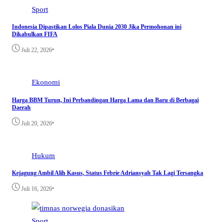
Sport
Indonesia Dipastikan Lolos Piala Dunia 2030 Jika Permohonan ini
Dikabulkan FIFA
•
Juli 22, 2026
Ekonomi
Harga BBM Turun, Ini Perbandingan Harga Lama dan Baru di Berbagai
Daerah
•
Juli 20, 2026
Hukum
Kejagung Ambil Alih Kasus, Status Febrie Adriansyah Tak Lagi Tersangka
•
Juli 16, 2026
Sport