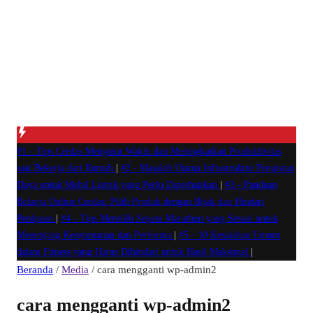
#1 -
Tips Cerdas Mengatur Waktu dan Meningkatkan Produktivitas
saat Bekerja dari Rumah
|
#2 -
Masalah Utama Infrastruktur Pengisian
Daya untuk Mobil Listrik yang Perlu Diperhatikan
|
#3 -
Panduan
Belanja Online Cerdas: Pilih Produk dengan Bijak dan Hindari
Penipuan
|
#4 -
Tips Memilih Sepatu Marathon yang Sesuai untuk
Menunjang Kenyamanan dan Performa
|
#5 -
10 Kesalahan Umum
dalam Fitness yang Harus Dihindari untuk Hasil Maksimal
|
Beranda
/
Media
/
cara mengganti wp-admin2
cara mengganti wp-admin2