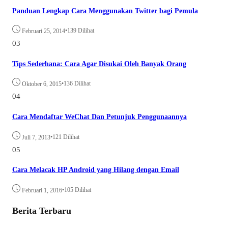
Panduan Lengkap Cara Menggunakan Twitter bagi Pemula
•
139 Dilihat
Februari 25, 2014
03
Tips Sederhana: Cara Agar Disukai Oleh Banyak Orang
•
136 Dilihat
Oktober 6, 2015
04
Cara Mendaftar WeChat Dan Petunjuk Penggunaannya
•
121 Dilihat
Juli 7, 2013
05
Cara Melacak HP Android yang Hilang dengan Email
•
105 Dilihat
Februari 1, 2016
Berita Terbaru