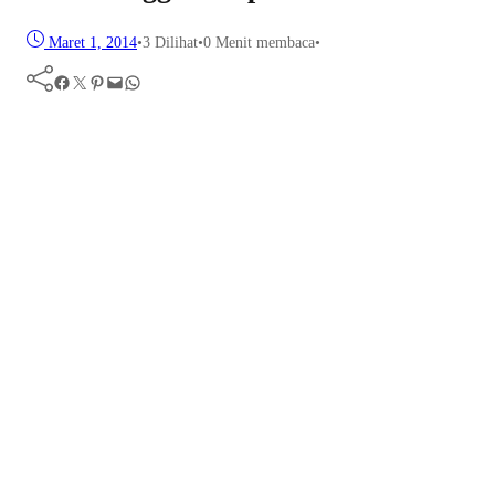
Maret 1, 2014
•
3
Dilihat
•
0 Menit membaca
•
Facebook
Twitter
Pinterest
Mail
WhatsApp