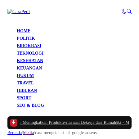
HOME
POLITIK
BIROKRASI
TEKNOLOGI
KESEHATAN
KEUANGAN
HUKUM
TRAVEL
HIBURAN
SPORT
SEO & BLOG
Waktu dan Meningkatkan Produktivitas saat Bekerja dari Rumah
|
#2 -
Masalah 
Beranda
/
Media
/
cara-mengetahui-url-google-adsense