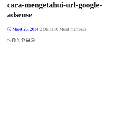
cara-mengetahui-url-google-
adsense
Maret 26, 2014
•
2
Dilihat
•
0 Menit membaca
Facebook
Twitter
Pinterest
Mail
WhatsApp