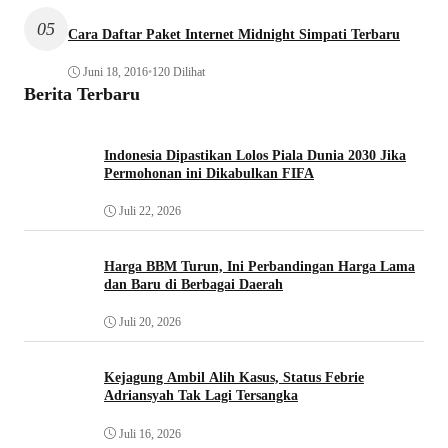
05
Cara Daftar Paket Internet Midnight Simpati Terbaru
Juni 18, 2016
•
120 Dilihat
Berita Terbaru
Indonesia Dipastikan Lolos Piala Dunia 2030 Jika
Permohonan ini Dikabulkan FIFA
Juli 22, 2026
Harga BBM Turun, Ini Perbandingan Harga Lama
dan Baru di Berbagai Daerah
Juli 20, 2026
Kejagung Ambil Alih Kasus, Status Febrie
Adriansyah Tak Lagi Tersangka
Juli 16, 2026