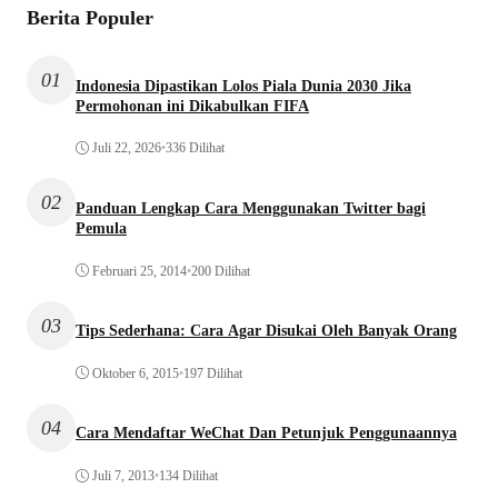
Berita Populer
01
Indonesia Dipastikan Lolos Piala Dunia 2030 Jika
Permohonan ini Dikabulkan FIFA
Juli 22, 2026
•
336 Dilihat
02
Panduan Lengkap Cara Menggunakan Twitter bagi
Pemula
Februari 25, 2014
•
200 Dilihat
03
Tips Sederhana: Cara Agar Disukai Oleh Banyak Orang
Oktober 6, 2015
•
197 Dilihat
04
Cara Mendaftar WeChat Dan Petunjuk Penggunaannya
Juli 7, 2013
•
134 Dilihat