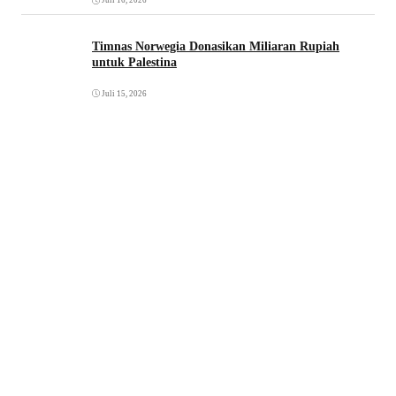
Juli 16, 2026
Timnas Norwegia Donasikan Miliaran Rupiah
untuk Palestina
Juli 15, 2026