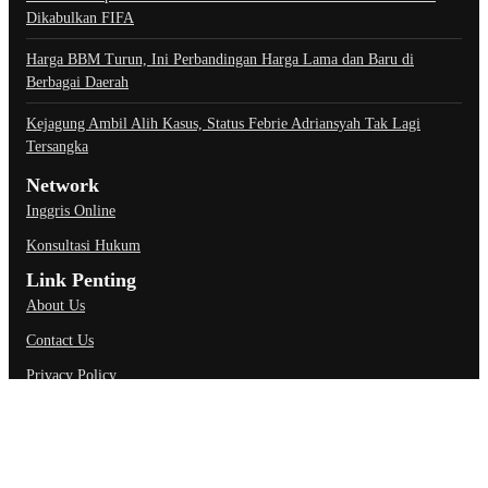
Dikabulkan FIFA
Harga BBM Turun, Ini Perbandingan Harga Lama dan Baru di
Berbagai Daerah
Kejagung Ambil Alih Kasus, Status Febrie Adriansyah Tak Lagi
Tersangka
Network
Inggris Online
Konsultasi Hukum
Link Penting
About Us
Contact Us
Privacy Policy
Ketentuan Penggunaan
Kebijakan Data Pribadi
@Copyright Carapedi.com. All Rights Reserved