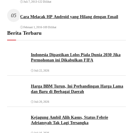
Juli 7, 2013
•
122 Dilihat
05
Cara Melacak HP Android yang Hilang dengan Email
Februari 1, 2016
•
109 Dilihat
Berita Terbaru
Indonesia Dipastikan Lolos Piala Dunia 2030 Jika
Permohonan ini Dikabulkan FIFA
Juli 22, 2026
Harga BBM Turun, Ini Perbandingan Harga Lama
dan Baru di Berbagai Daerah
Juli 20, 2026
Kejagung Ambil Alih Kasus, Status Febrie
Adriansyah Tak Lagi Tersangka