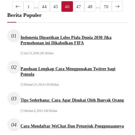
1
…
44
45
46
47
48
…
70
Berita Populer
01
Indonesia Dipastikan Lolos Piala Dunia 2030 Jika
Permohonan ini Dikabulkan FIFA
Juli 22, 2026
•
281 Dilihat
02
Panduan Lengkap Cara Menggunakan Twitter bagi
Pemula
Februari 25, 2014
•
139 Dilihat
03
Tips Sederhana: Cara Agar Disukai Oleh Banyak Orang
Oktober 6, 2015
•
136 Dilihat
04
Cara Mendaftar WeChat Dan Petunjuk Penggunaannya