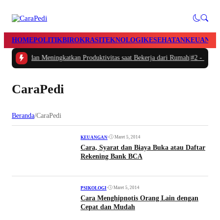
HOME
POLITIK
BIROKRASI
TEKNOLOGI
KESEHATAN
KEUANGA
ur Waktu dan Meningkatkan Produktivitas saat Bekerja dari Rumah
|
#2 -
Masala
CaraPedi
Beranda
/
CaraPedi
•
Maret 5, 2014
KEUANGAN
Cara, Syarat dan Biaya Buka atau Daftar
Rekening Bank BCA
•
Maret 5, 2014
PSIKOLOGI
Cara Menghipnotis Orang Lain dengan
Cepat dan Mudah